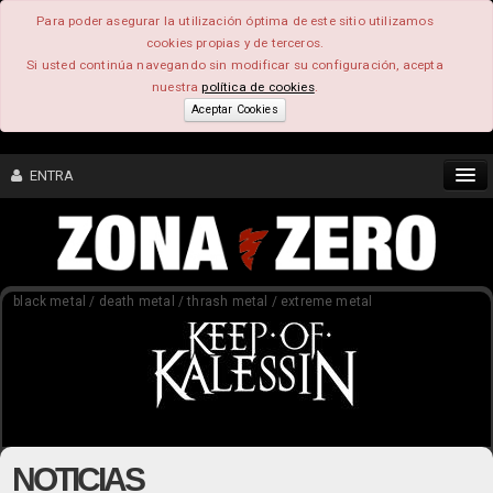
Para poder asegurar la utilización óptima de este sitio utilizamos
cookies propias y de terceros.
Si usted continúa navegando sin modificar su configuración, acepta
nuestra
política de cookies
.
Aceptar Cookies
ENTRA
CONTENIDO
black metal / death metal / thrash metal / extreme metal
COMUNIDAD
FEEEDBACK
FOROS
NOTICIAS