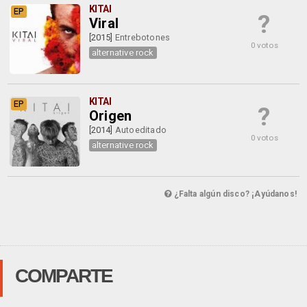
KITAI
EP
?
Viral
[2015]
Entrebotones
0 votos
alternative rock
KITAI
EP
?
Origen
[2014]
Autoeditado
0 votos
alternative rock
¿Falta algún disco? ¡Ayúdanos!
COMPARTE