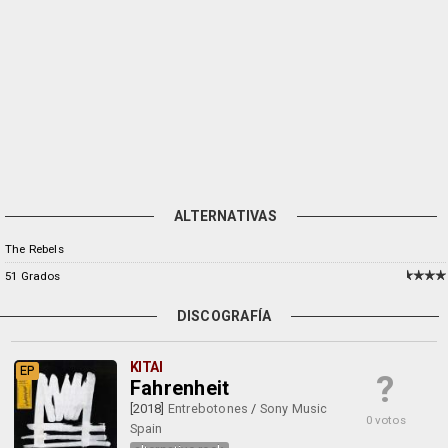
ALTERNATIVAS
The Rebels
51 Grados
DISCOGRAFÍA
KITAI
EP
?
Fahrenheit
[2018]
Entrebotones
/
Sony Music
0 votos
Spain