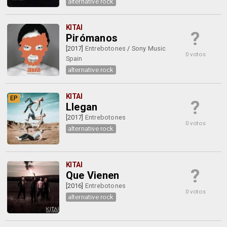
alternative rock
KITAI
?
Pirómanos
[2017]
Entrebotones
/
Sony Music
0 votos
Spain
alternative rock
KITAI
EP
?
Llegan
[2017]
Entrebotones
0 votos
alternative rock
KITAI
?
Que Vienen
[2016]
Entrebotones
0 votos
alternative rock