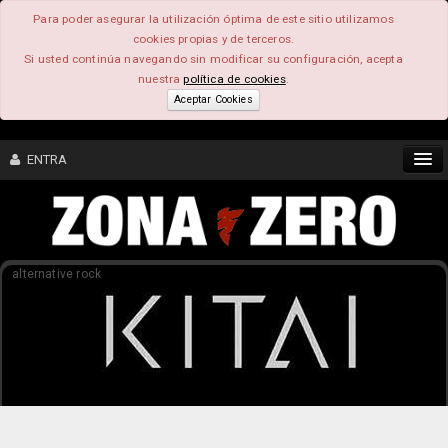
Para poder asegurar la utilización óptima de este sitio utilizamos
cookies propias y de terceros.
Si usted continúa navegando sin modificar su configuración, acepta
nuestra
política de cookies
.
Aceptar Cookies
ENTRA
CONTENIDO
alternative rock
COMUNIDAD
FEEEDBACK
FOROS