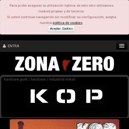
Para poder asegurar la utilización óptima de este sitio utilizamos
cookies propias y de terceros.
Si usted continúa navegando sin modificar su configuración, acepta
nuestra
política de cookies
.
Aceptar Cookies
ENTRA
CONTENIDO
hardcore punk / hardcore / industrial metal
COMUNIDAD
FEEEDBACK
FOROS