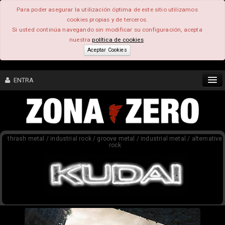
Para poder asegurar la utilización óptima de este sitio utilizamos
cookies propias y de terceros.
Si usted continúa navegando sin modificar su configuración, acepta
nuestra
política de cookies
.
Aceptar Cookies
ENTRA
CONTENIDO
thrash metal / industrial rock / groove metal / industrial metal / alternative
COMUNIDAD
rock
FEEEDBACK
FOROS