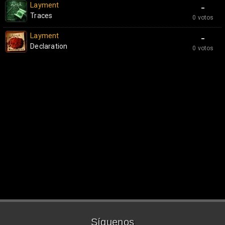
Layment
-
Traces
0 votos
Layment
-
Declaration
0 votos
Síguenos