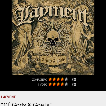
80
ZONA-ZERO
80
1
VOTO
+
LAYMENT
Of Gods & Goats