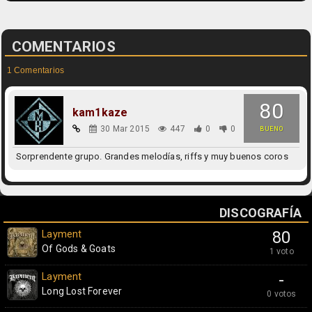
COMENTARIOS
1 Comentarios
80
kam1kaze
30 Mar 2015
447
0
0
BUENO
Sorprendente grupo. Grandes melodías, riffs y muy buenos coros
DISCOGRAFÍA
Layment
80
Of Gods & Goats
1 voto
Layment
-
Long Lost Forever
0 votos