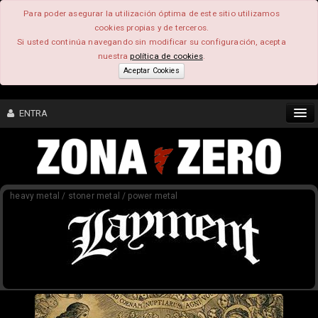
Para poder asegurar la utilización óptima de este sitio utilizamos
cookies propias y de terceros.
Si usted continúa navegando sin modificar su configuración, acepta
nuestra
política de cookies
.
Aceptar Cookies
ENTRA
CONTENIDO
heavy metal / stoner metal / power metal
COMUNIDAD
FEEEDBACK
FOROS