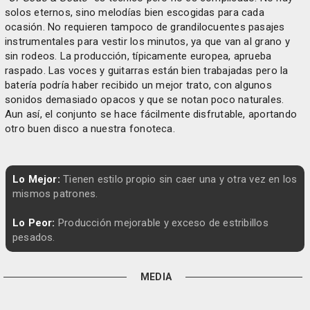
solos eternos, sino melodías bien escogidas para cada
ocasión. No requieren tampoco de grandilocuentes pasajes
instrumentales para vestir los minutos, ya que van al grano y
sin rodeos. La producción, típicamente europea, aprueba
raspado. Las voces y guitarras están bien trabajadas pero la
batería podría haber recibido un mejor trato, con algunos
sonidos demasiado opacos y que se notan poco naturales.
Aun así, el conjunto se hace fácilmente disfrutable, aportando
otro buen disco a nuestra fonoteca.
Lo Mejor:
Tienen estilo propio sin caer una y otra vez en los
mismos patrones.
Lo Peor:
Producción mejorable y exceso de estribillos
pesados.
MEDIA