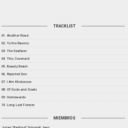
TRACKLIST
01. Another Road
02. To the Ravens
03. The Seafarer
04. This Covenant
05. Beauty Beast
06. Rejected Son
07. I Am Kholossos
08. Of Gods and Goats
09. Homewards
10. Long Lost Forever
MIEMBROS
Julian "Raillord" Schmidt: bajo