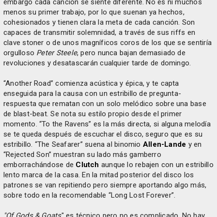
embargo cada canción se siente diferente. No es ni muchos
menos su primer trabajo, por lo que suenan ya hechos,
cohesionados y tienen clara la meta de cada canción. Son
capaces de transmitir solemnidad, a través de sus riffs en
clave stoner o de unos magníficos coros de los que se sentiría
orgulloso
Peter Steele
, pero nunca bajan demasiado de
revoluciones y desatascarán cualquier tarde de domingo.
“Another Road” comienza acústica y épica, y te capta
enseguida para la causa con un estribillo de pregunta-
respuesta que rematan con un solo melódico sobre una base
de blast-beat. Se nota su estilo propio desde el primer
momento. “To the Ravens” es la más directa, si alguna melodía
se te queda después de escuchar el disco, seguro que es su
estribillo. “The Seafarer” suena al binomio
Allen-Lande
y en
“Rejected Son” muestran su lado más gamberro
emborrachándose de
Clutch
aunque lo rebajen con un estribillo
lento marca de la casa. En la mitad posterior del disco los
patrones se van repitiendo pero siempre aportando algo más,
sobre todo en la recomendable “Long Lost Forever”.
"Of Gods & Goats
" es técnico pero no es complicado. No hay