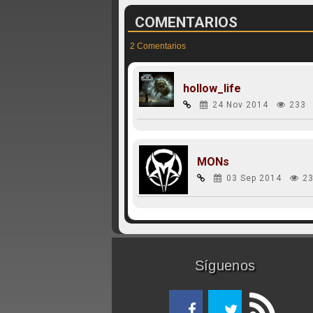
COMENTARIOS
2 Comentarios
hollow_life
24 Nov 2014
233
MONs
03 Sep 2014
23
Síguenos