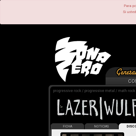
Para po
Si uste
CO
progressive rock / progressive metal / math rock
FICHA
NOTICIAS
DISCO