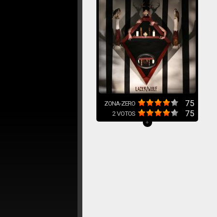
75
ZONA-ZERO
75
2
VOTOS
+