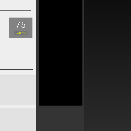
75
BUENO
s