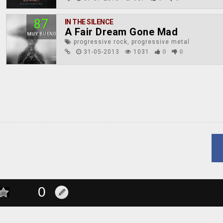
87
IN THE SILENCE
A Fair Dream Gone Mad
MUY BUENO
progressive rock, progressive metal
31-05-2013
1031
0
0