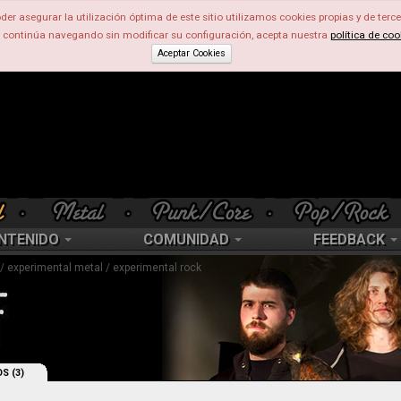
der asegurar la utilización óptima de este sitio utilizamos cookies propias y de terce
d continúa navegando sin modificar su configuración, acepta nuestra
política de coo
Aceptar Cookies
NTENIDO
COMUNIDAD
FEEDBACK
 / experimental metal / experimental rock
S (3)