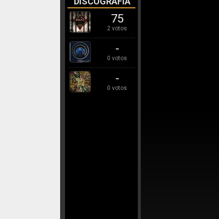
DISCOGRAFÍA
75
2 votos
-
0 votos
-
0 votos