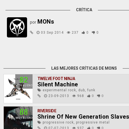
CRÍTICA
MONs
por
03 Sep 2014
237
0
0
LAS MEJORES CRÍTICAS DE MONS
82
TWELVE FOOT NINJA
Silent Machine
MUY BUENO
experimental rock, dub, funk
23-09-2013
968
0
0
88
RIVERSIDE
Shrine Of New Generation Slave
MUY BUENO
progressive rock, progressive metal
07-07-2013
937
0
0