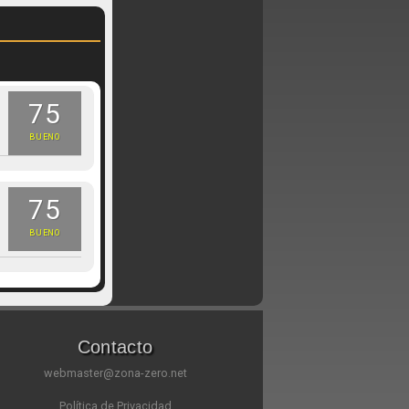
75
BUENO
75
BUENO
Contacto
webmaster@zona-zero.net
Política de Privacidad