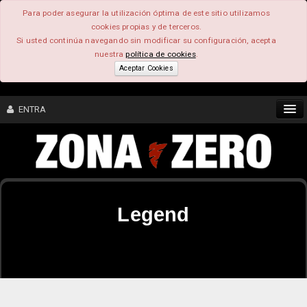
Para poder asegurar la utilización óptima de este sitio utilizamos
cookies propias y de terceros.
Si usted continúa navegando sin modificar su configuración, acepta
nuestra
política de cookies
.
Aceptar Cookies
ENTRA
CONTENIDO
COMUNIDAD
Legend
FEEEDBACK
FOROS