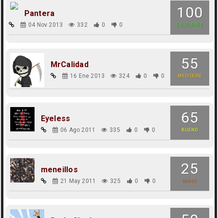
100
Pantera
04 Nov 2013
332
0
0
EXCELENTE
55
MrCalidad
16 Ene 2013
324
0
0
MEDIOCRE
65
Eyeless
06 Ago 2011
335
0
0
BUENO
25
meneillos
21 May 2011
325
0
0
MALO