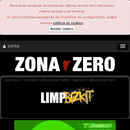
Para poder asegurar la utilización óptima de este sitio utilizamos
cookies propias y de terceros.
Si usted continúa navegando sin modificar su configuración, acepta
nuestra
política de cookies
.
Aceptar Cookies
ENTRA
CONTENIDO
rap metal / nu metal / alternative metal / rap-rock / alternative rock
COMUNIDAD
FEEEDBACK
FOROS