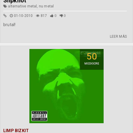
Slipknot
alternative metal, nu metal
01-10-2010
817
0
0
brutal!
LEER MÁS
50
MEDIOCRE
LIMP BIZKIT