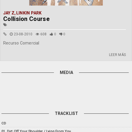
JAY Z
,
LINKIN PARK
Collision Course
23-08-2010
608
0
0
Recurso Comercial
LEER MÁS
MEDIA
TRACKLIST
CD
01. Dirt Off Your Shoulder / Lying From You