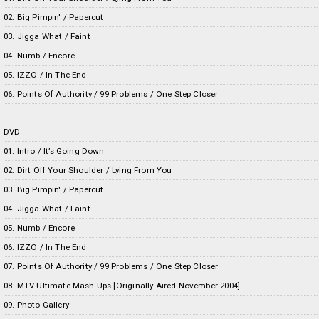
02. Big Pimpin' / Papercut
03. Jigga What / Faint
04. Numb / Encore
05. IZZO / In The End
06. Points Of Authority / 99 Problems / One Step Closer
DVD
01. Intro / It’s Going Down
02. Dirt Off Your Shoulder / Lying From You
03. Big Pimpin' / Papercut
04. Jigga What / Faint
05. Numb / Encore
06. IZZO / In The End
07. Points Of Authority / 99 Problems / One Step Closer
08. MTV Ultimate Mash-Ups [Originally Aired November 2004]
09. Photo Gallery