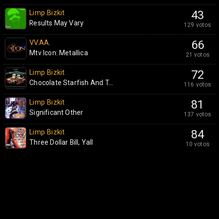
Limp Bizkit
43
Results May Vary
129 votos
VV.AA.
66
Mtv Icon: Metallica
21 votos
Limp Bizkit
72
Chocolate Starfish And T...
116 votos
Limp Bizkit
81
Significant Other
137 votos
Limp Bizkit
84
Three Dollar Bill, Yall
10 votos