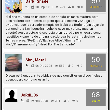
50
Dark_Shade
30 Sep 2010
759
0
0
MEDIOCRE
el disco muestra en un cambio de sonido un tanto maduro pero
bien rockero por momentos pero que a la misma vez deja en
evidencia que la verdadera magia de Bizkit era Borland(sin dejar de
dar credito a Smith,que ha hecho lo suyo muy bien,y mas en
directo) pese a esto,el disco esta bien logrado pero llega a sonar
repetitivo y carente de originalidad,lo cual le resta musicalmente .
Temas claves: "Re-Entry","Eat You Alive","Gimme Tha
Mic","Phenomenom" y "Head For The Barricade"
50
Shn_Metal
06 Dic 2008
583
0
0
MEDIOCRE
Drown está guapa, si te olvidas de que son LB es un disco incluso
bueno, pero como no es así...
68
JoRdi_06
19 Nov 2008
331
0
0
BUENO