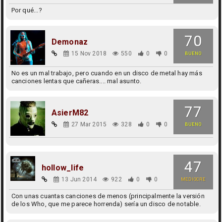
Por qué...?
70
Demonaz
15 Nov 2018
550
0
0
BUENO
No es un mal trabajo, pero cuando en un disco de metal hay más
canciones lentas que cañeras.... mal asunto.
77
AsierM82
27 Mar 2015
328
0
0
BUENO
47
hollow_life
13 Jun 2014
922
0
0
MEDIOCRE
Con unas cuantas canciones de menos (principalmente la versión
de los Who, que me parece horrenda) sería un disco de notable.