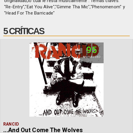
originalidad,lo cual le resta musicalmente . Temas claves:
"Re-Entry","Eat You Alive","Gimme Tha Mic","Phenomenom" y
"Head For The Barricade"
5 CRÍTICAS
95
MUY BUENO
RANCID
...And Out Come The Wolves