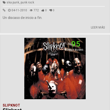
ska punk, punk rock
04-11-2010
772
0
0
Un discaso de inicio a fin.
LEER MÁS
95
MUY BUENO
SLIPKNOT