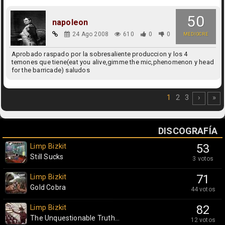
50
napoleon
24 Ago 2008
610
0
0
MEDIOCRE
Aprobado raspado por la sobresaliente produccion y los 4
temones que tiene(eat you alive,gimme the mic,phenomenon y head
for the barricade) saludos
1
2
3
›
»
DISCOGRAFÍA
Limp Bizkit
53
Still Sucks
3 votos
Limp Bizkit
71
Gold Cobra
44 votos
Limp Bizkit
82
The Unquestionable Truth...
12 votos