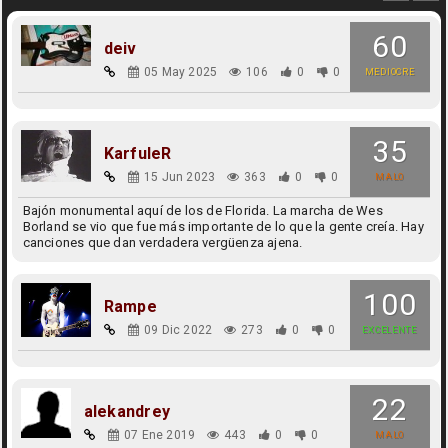
60
deiv
05 May 2025
106
0
0
MEDIOCRE
35
KarfuleR
15 Jun 2023
363
0
0
MALO
Bajón monumental aquí de los de Florida. La marcha de Wes
Borland se vio que fue más importante de lo que la gente creía. Hay
canciones que dan verdadera vergüenza ajena.
100
Rampe
09 Dic 2022
273
0
0
EXCELENTE
22
alekandrey
07 Ene 2019
443
0
0
MALO