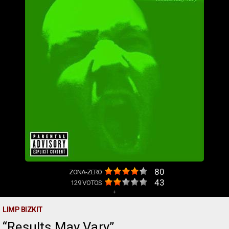
80
ZONA-ZERO
43
129
VOTOS
+
LIMP BIZKIT
Results May Vary