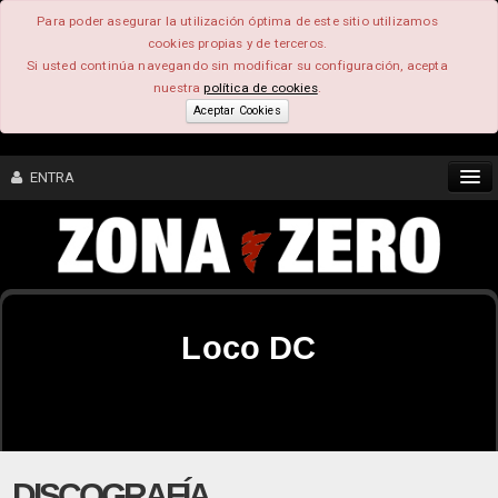
Para poder asegurar la utilización óptima de este sitio utilizamos
cookies propias y de terceros.
Si usted continúa navegando sin modificar su configuración, acepta
nuestra
política de cookies
.
Aceptar Cookies
ENTRA
CONTENIDO
COMUNIDAD
Loco DC
FEEEDBACK
FOROS
DISCOGRAFÍA