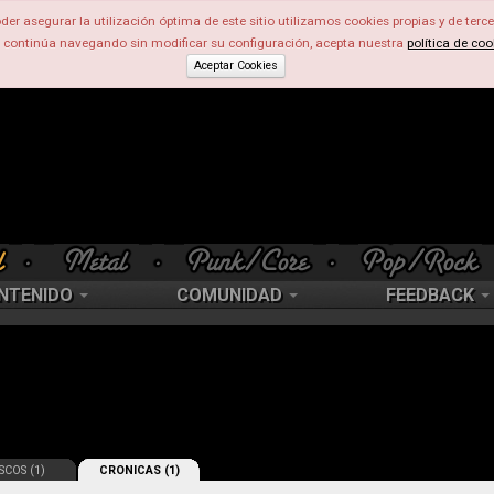
der asegurar la utilización óptima de este sitio utilizamos cookies propias y de terce
d continúa navegando sin modificar su configuración, acepta nuestra
política de coo
Aceptar Cookies
NTENIDO
COMUNIDAD
FEEDBACK
SCOS (1)
CRONICAS (1)