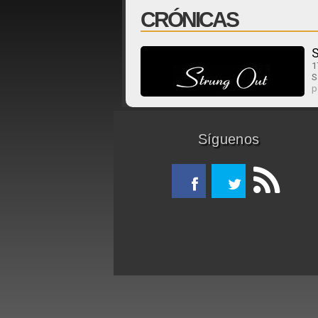
CRÓNICAS
S
1
S
p
Síguenos