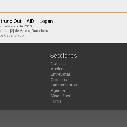
trung Out + AID + Logan
7 de Marzo de 2010
ala La [2] de Apolo, Barcelona
or Oscar Lladó
Secciones
Noticias
Análisis
Entrevistas
Crónicas
Lanzamientos
Agenda
Miscelánea
Foros