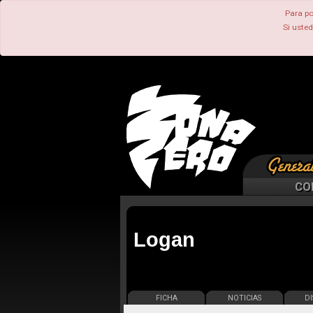
Para po
Si uste
CO
Logan
FICHA
NOTICIAS
DI