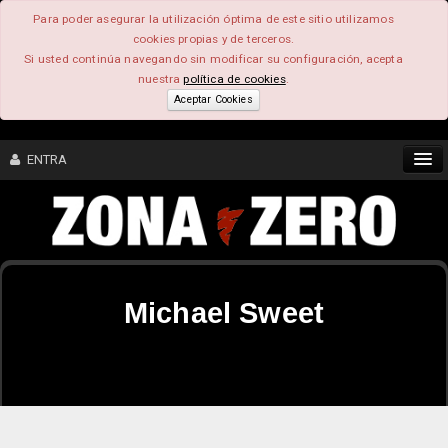
Para poder asegurar la utilización óptima de este sitio utilizamos
cookies propias y de terceros.
Si usted continúa navegando sin modificar su configuración, acepta
nuestra
política de cookies
.
Aceptar Cookies
ENTRA
CONTENIDO
COMUNIDAD
Michael Sweet
FEEEDBACK
FOROS