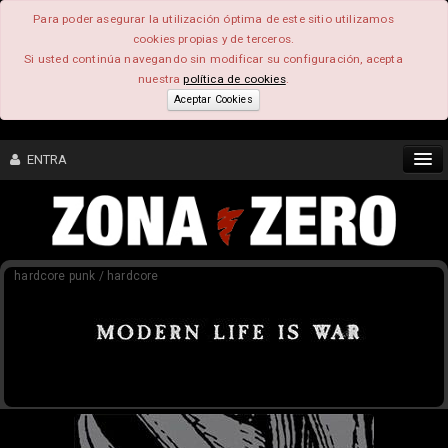
Para poder asegurar la utilización óptima de este sitio utilizamos
cookies propias y de terceros.
Si usted continúa navegando sin modificar su configuración, acepta
nuestra
política de cookies
.
Aceptar Cookies
ENTRA
CONTENIDO
hardcore punk / hardcore
COMUNIDAD
FEEEDBACK
FOROS