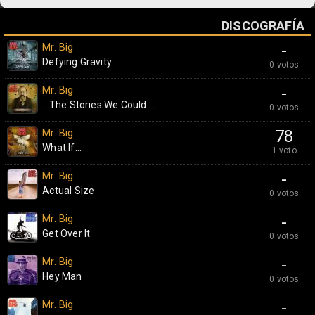
DISCOGRAFÍA
Mr. Big
-
Defying Gravity
0 votos
Mr. Big
-
...The Stories We Could ...
0 votos
Mr. Big
78
What If...
1 voto
Mr. Big
-
Actual Size
0 votos
Mr. Big
-
Get Over It
0 votos
Mr. Big
-
Hey Man
0 votos
Mr. Big
-