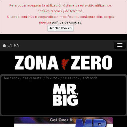
Para poder asegurar la utilización óptima de este sitio utilizamos
cookies propias y de terceros.
Si usted continúa navegando sin modificar su configuración, acepta
nuestra
política de cookies
.
Aceptar Cookies
ENTRA
CONTENIDO
hard rock / heavy metal / folk rock / blues rock / soft rock
COMUNIDAD
FEEEDBACK
FOROS