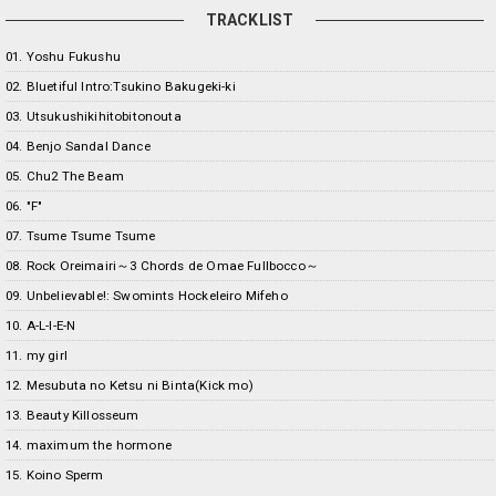
TRACKLIST
01. Yoshu Fukushu
02. Bluetiful Intro:Tsukino Bakugeki-ki
03. Utsukushikihitobitonouta
04. Benjo Sandal Dance
05. Chu2 The Beam
06. "F"
07. Tsume Tsume Tsume
08. Rock Oreimairi～3 Chords de Omae Fullbocco～
09. Unbelievable!: Swomints Hockeleiro Mifeho
10. A-L-I-E-N
11. my girl
12. Mesubuta no Ketsu ni Binta(Kick mo)
13. Beauty Killosseum
14. maximum the hormone
15. Koino Sperm