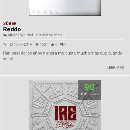
SÔBER
Reddo
alternative rock, alternative metal
07-08-2016
1621
0
0
Han pasado los años y ahora me gusta mucho más que cuando
salió!
LEER MÁS
90
MUY BUENO