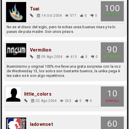
100
Tuai
14 Oct 2004
577
0
0
EXCELENTE
No es el disco del siglo, pero te echas unas buenas risas y te lo
pasas de puta madre. Son unos piraos.
90
Vermilion
09 Ago 2004
615
0
0
MUY BUENO
Bueniiiisimo y original 100% me lleve una grata sorpresa con la voz
de Wednesday 13, los solos son bastante buenos, la unika pega k
les sako es k son algo repetitivos.
10
little_colors
02 Ago 2004
263
0
0
HORRIBLE
60
ladownset