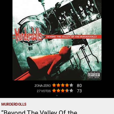
80
ZONA-ZERO
73
27
VOTOS
+
MURDERDOLLS
Beyond The Valley Of the