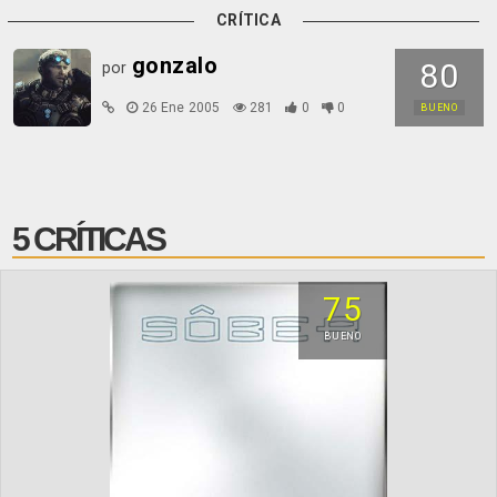
CRÍTICA
gonzalo
80
por
26 Ene 2005
281
0
0
BUENO
5 CRÍTICAS
75
BUENO