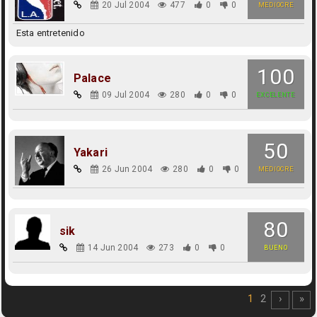
20 Jul 2004
477
0
0
MEDIOCRE
Esta entretenido
100
Palace
09 Jul 2004
280
0
0
EXCELENTE
50
Yakari
26 Jun 2004
280
0
0
MEDIOCRE
80
sik
14 Jun 2004
273
0
0
BUENO
1
2
›
»