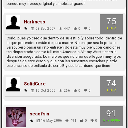
parece muy fresco,original y simple...al grano!
75
Harkness
03 Sep 2007
447
0
0
BUENO
Coño, pues yo creo que dentro de su estilo (y sobre todo, dentro de
lo que pretenden) están de puta madre. No es que sea la polla en
verso, pero pasar un rato entretenido está muy bien, con canciones
tan disparatadas como Kill miss America o Slit my Wrist tienes la
diversión asegurada. Lo malo es que no creo que lleguen muy lejos
después de este disco, y que con las sucesivas escuchas pierde
ese encanto de película de serie B y ese bizarrismo que tiene
74
SolidCure
16 Oct 2006
266
0
0
BUENO
91
seaofsin
16 May 2006
491
0
0
MUY BUENO