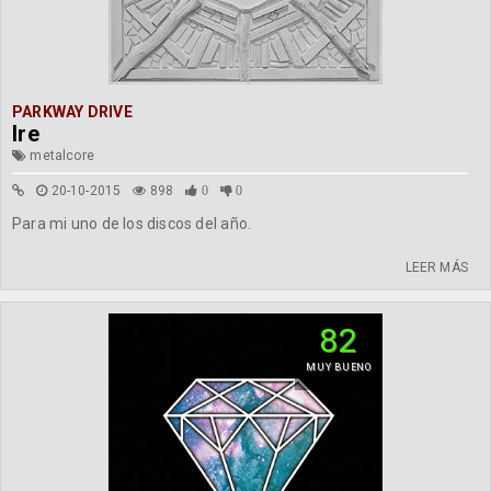
PARKWAY DRIVE
Ire
metalcore
20-10-2015
898
0
0
Para mi uno de los discos del año.
LEER MÁS
82
MUY BUENO