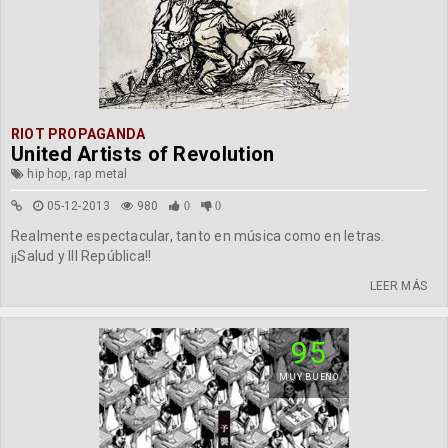
RIOT PROPAGANDA
United Artists of Revolution
hip hop, rap metal
05-12-2013
980
0
0
Realmente espectacular, tanto en música como en letras.
¡¡Salud y III República!!
LEER MÁS
95
MUY BUENO