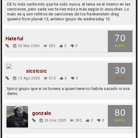
DE lo más cachondo que he oido nunca. el tema es el mismo en las
canciones, pero cada vez te ries más y más según lo escuchas. Lo
malo es q son refritos de canciones de los frankenstein drag
queens from planet 13, anterior grupo de wednesday 13.
70
Hateful
30 Mar 2006
285
0
0
BUENO
30
sicsicsic
13 Ago 2005
510
0
0
MALO
tipico grupo que si no tuviera a quien tiene no habria sacado ni una
demo
80
gonzalo
26 Ene 2005
282
0
0
BUENO