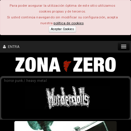
Para poder asegurar la utilización óptima de este sitio utilizamos
cookies propias y de terceros.
Si usted continúa navegando sin modificar su configuración, acepta
nuestra
política de cookies
.
Aceptar Cookies
ENTRA
CONTENIDO
horror punk / heavy metal
COMUNIDAD
FEEEDBACK
FOROS