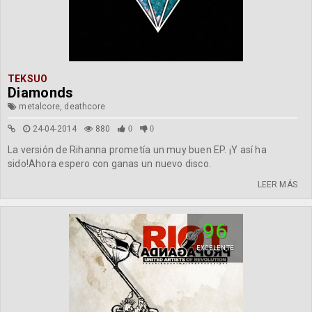
TEKSUO
Diamonds
metalcore, deathcore
24-04-2014
880
0
0
La versión de Rihanna prometía un muy buen EP. ¡Y así ha
sido!Ahora espero con ganas un nuevo disco.
LEER MÁS
96
EXCELENTE