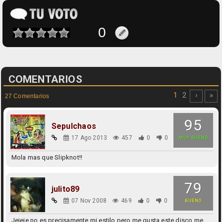
COMENTARIOS
1
2
›
»
27 Comentarios
95
Sepulchaos
17 Ago 2013
457
0
0
MUY BUENO
Mola mas que Slipknot!!
79
julito89
07 Nov 2008
469
0
0
BUENO
Jejeje no es precisamente mi estilo pero me gusta este disco,me