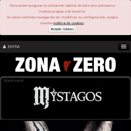
Para poder asegurar la utilización óptima de este sitio utilizamos
cookies propias y de terceros.
Si usted continúa navegando sin modificar su configuración, acepta
nuestra
política de cookies
.
Aceptar Cookies
ENTRA
CONTENIDO
black metal
COMUNIDAD
FEEEDBACK
FOROS