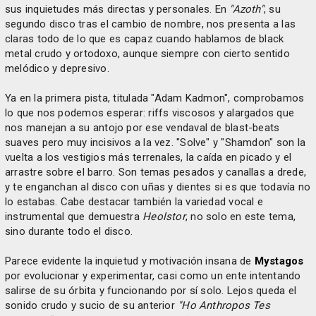
sus inquietudes más directas y personales. En
"Azoth"
, su
segundo disco tras el cambio de nombre, nos presenta a las
claras todo de lo que es capaz cuando hablamos de black
metal crudo y ortodoxo, aunque siempre con cierto sentido
melódico y depresivo.
Ya en la primera pista, titulada "Adam Kadmon", comprobamos
lo que nos podemos esperar: riffs viscosos y alargados que
nos manejan a su antojo por ese vendaval de blast-beats
suaves pero muy incisivos a la vez. "Solve" y "Shamdon" son la
vuelta a los vestigios más terrenales, la caída en picado y el
arrastre sobre el barro. Son temas pesados y canallas a drede,
y te enganchan al disco con uñas y dientes si es que todavía no
lo estabas. Cabe destacar también la variedad vocal e
instrumental que demuestra
Heolstor
, no solo en este tema,
sino durante todo el disco.
Parece evidente la inquietud y motivación insana de
Mystagos
por evolucionar y experimentar, casi como un ente intentando
salirse de su órbita y funcionando por sí solo. Lejos queda el
sonido crudo y sucio de su anterior
"Ho Anthropos Tes