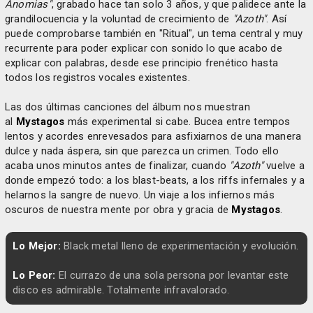
Anomias"
, grabado hace tan solo 3 años, y que palidece ante la
grandilocuencia y la voluntad de crecimiento de
"Azoth"
. Así
puede comprobarse también en "Ritual", un tema central y muy
recurrente para poder explicar con sonido lo que acabo de
explicar con palabras, desde ese principio frenético hasta
todos los registros vocales existentes.
Las dos últimas canciones del álbum nos muestran
al
Mystagos
más experimental si cabe. Bucea entre tempos
lentos y acordes enrevesados para asfixiarnos de una manera
dulce y nada áspera, sin que parezca un crimen. Todo ello
acaba unos minutos antes de finalizar, cuando
"Azoth"
vuelve a
donde empezó todo: a los blast-beats, a los riffs infernales y a
helarnos la sangre de nuevo. Un viaje a los infiernos más
oscuros de nuestra mente por obra y gracia de
Mystagos
.
Lo Mejor:
Black metal lleno de experimentación y evolución.
Lo Peor:
El currazo de una sola persona por levantar este
disco es admirable. Totalmente infravalorado.