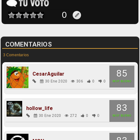
COMENTARIOS
3 Comentarios
85
CesarAguilar
30 Ene 2020
306
0
0
MUY BUENO
83
hollow_life
30 Ene 2020
272
0
0
MUY BUENO