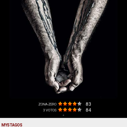
83
ZONA-ZERO
84
3
VOTOS
+
MYSTAGOS