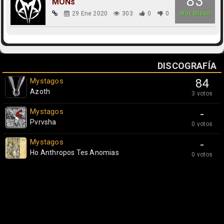
83
MONs
29 Ene 2020
303
0
0
MUY BUENO
DISCOGRAFÍA
Mystagos
84
Azoth
3 votos
Mystagos
-
Pvrvsha
0 votos
Mystagos
-
Ho Anthropos Tes Anomias
0 votos