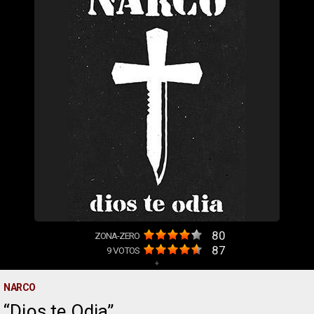
80
ZONA-ZERO
87
9
VOTOS
+
NARCO
Dios te Odia