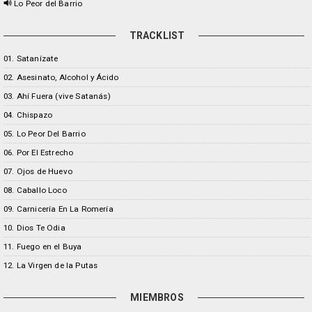
Lo Peor del Barrio
TRACKLIST
01. Satanízate
02. Asesinato, Alcohol y Ácido
03. Ahí Fuera (vive Satanás)
04. Chispazo
05. Lo Peor Del Barrio
06. Por El Estrecho
07. Ojos de Huevo
08. Caballo Loco
09. Carnicería En La Romería
10. Dios Te Odia
11. Fuego en el Buya
12. La Virgen de la Putas
MIEMBROS