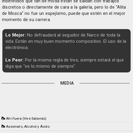
indefinidos que tan de moda están se saldan con trabajos
discretos o directamente de cara a la galería, pero lo de "Alita
de Mosca" no fue un espejísmo, puede que estén en el mejor
momento de su carrera.
Lo Mejor:
No defraudará al seguidor de Narco de toda la
vida. Están en muy buen momento compositivo. El uso de la
electrónica.
Lo Peor:
Por la misma regla de tres, siempre estará el que
diga que "es lo mismo de siempre".
MEDIA
Ahí Fuera (Vive Satanás)
Asesinato, Alcohol y Ácido