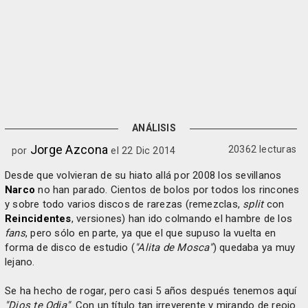
ANÁLISIS
Jorge Azcona
20362 lecturas
por
el 22 Dic 2014
Desde que volvieran de su hiato allá por 2008 los sevillanos
Narco
no han parado. Cientos de bolos por todos los rincones
y sobre todo varios discos de rarezas (remezclas,
split
con
Reincidentes
, versiones) han ido colmando el hambre de los
fans
, pero sólo en parte, ya que el que supuso la vuelta en
forma de disco de estudio (
"Alita de Mosca"
) quedaba ya muy
lejano.
Se ha hecho de rogar, pero casi 5 años después tenemos aquí
"Dios te Odia"
. Con un título tan irreverente y mirando de reojo