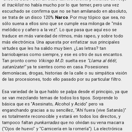
el
tracklist
no había mucho por lo que temer, pero una vez
escuchado se confirma que no se han amilanado en absoluto,
se trata de un disco 120%
Narco
. Por muy tópico que sea, no
sólo suena a ellos sino que se cumple esa milonga de "más
melódico y cañero a la vez". Lo que pasa que aquí eso se
traduce en más variedad de ritmos, más rapeo, y sobre todo
más electrónica. Una apuesta por enfatizar sus principales
virtudes que les ha salido muy bien. ¿Las letras? tan
barriobajeras como siempre, y ese es otro de sus encantos.
Tan pronto como
Vikingo M.D.
suelta ese
"Llama al 666!,
satanízate!"
ya te sientes como en casa. Posesiones
demoníacas, drogas, historias de la calle o su simpática visión
de las procesiones, todo ello pasado por su particular filtro.
Esa variedad de la que hablo se palpa desde el principio, ya que
se van mezclando temas de todos los tipos. Sorprende lo
básica que es "Asesinato, Alcohol y Acido" pero va
enganchando gracias a su sencillez, "Ahí fuera (vive Satanás)"
es totalmente reconocible y estará en todos los directos, y
tampoco faltan
punkarradas
que no olvidan su vena macarra
("Ojos de huevo" y "Carnicería en la romería"). La electrónica