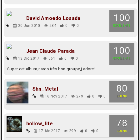
100
David Amoedo Losada
20 Jun 2018
284
0
0
EXCELENTE
100
Jean Claude Parada
13 Dic 2017
561
0
0
EXCELENTE
Super cet album,narco très bon groupe,j adore!
80
Shn_Metal
16 Nov 2017
279
0
0
BUENO
78
hollow_life
17 Abr 2017
299
0
0
BUENO