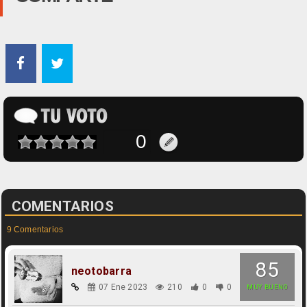
COMENTARIOS
9 Comentarios
85
neotobarra
07 Ene 2023
210
0
0
MUY BUENO