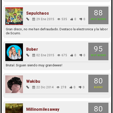
88
Sepulchaos
29 Ene 2015
535
0
0
MUY BUENO
Gran disco, no me han defraudado. Destaco la electronica y la labor
de Scurro.
95
Bober
02 Ene 2015
675
0
0
MUY BUENO
Brutal. Siguen siendo muy grandeees!
80
Wakibu
22 Dic 2014
278
0
0
BUENO
80
Millinomilesaway