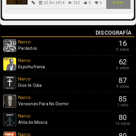
22 Dic 2014
232
0
0
BUENO
DISCOGRAFÍA
Narco
16
Parásitos
5 votos
Narco
62
Espichufrenia
6 votos
Narco
87
Dios te Odia
9 votos
Narco
85
Versiones Para No Dormir
1 voto
Narco
80
Alita de Mosca
15 votos
Narco