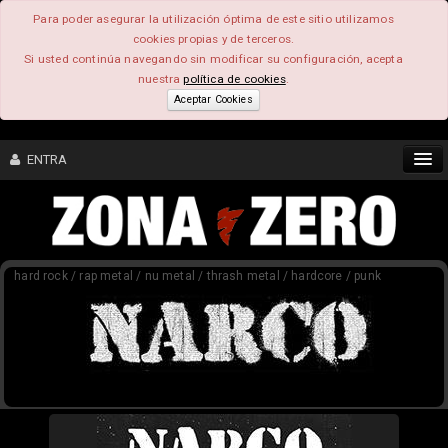
Para poder asegurar la utilización óptima de este sitio utilizamos
cookies propias y de terceros.
Si usted continúa navegando sin modificar su configuración, acepta
nuestra
política de cookies
.
Aceptar Cookies
ENTRA
CONTENIDO
hard rock / rap metal / nu metal / thrash metal / hardcore / punk
COMUNIDAD
FEEEDBACK
FOROS