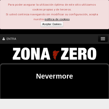
Para poder asegurar la utilización óptima de este sitio utilizamos
cookies propias y de terceros.
Si usted continúa navegando sin modificar su configuración, acepta
nuestra
política de cookies
.
Aceptar Cookies
ENTRA
CONTENIDO
COMUNIDAD
Nevermore
FEEEDBACK
FOROS