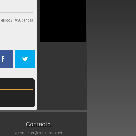
n disco? ¡Ayúdanos!
Contacto
webmaster@zona-zero.net