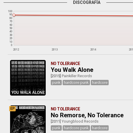
DISCOGRAFÍA
100
90
80
70
60
50
40
30
20
10
0
2012
2013
2014
20
NO TOLERANCE
You Walk Alone
[2015]
Painkiller Records
punk
hardcore punk
hardcore
EP
NO TOLERANCE
No Remorse, No Tolerance
[2011]
Youngblood Records
punk
hardcore punk
hardcore