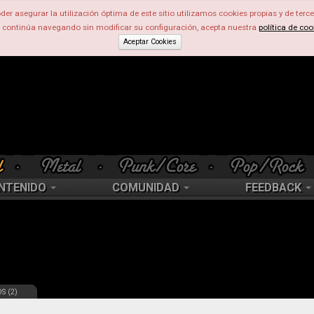
der asegurar la utilización óptima de este sitio utilizamos cookies propias y de terce
d continúa navegando sin modificar su configuración, acepta nuestra
política de coo
Aceptar Cookies
NTENIDO
COMUNIDAD
FEEDBACK
S (2)