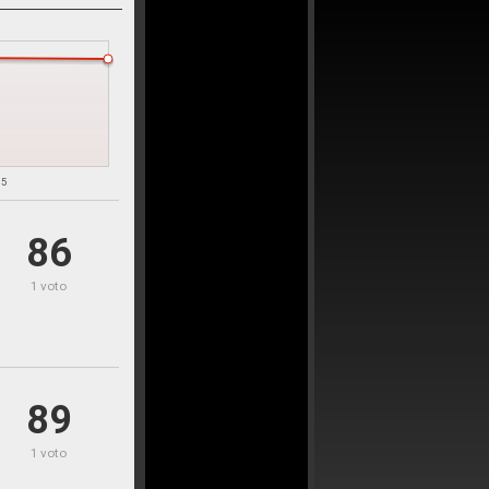
15
86
1 voto
89
1 voto