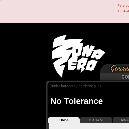
Para po
Si uste
CO
punk / hardcore / hardcore punk
No Tolerance
FICHA
NOTICIAS
DISCO