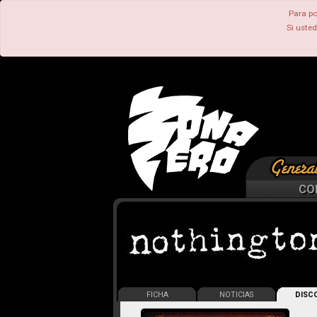
Para po
Si uste
CO
FICHA
NOTICIAS
DISCO