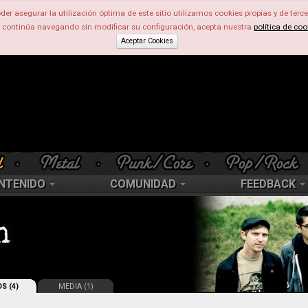
der asegurar la utilización óptima de este sitio utilizamos cookies propias y de terce
d continúa navegando sin modificar su configuración, acepta nuestra
política de coo
Aceptar Cookies
NTENIDO
COMUNIDAD
FEEDBACK
S (4)
MEDIA (1)