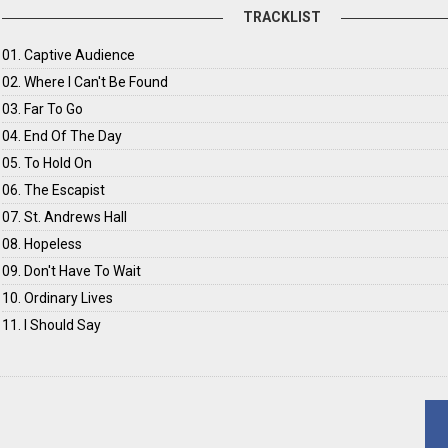
TRACKLIST
01. Captive Audience
02. Where I Can't Be Found
03. Far To Go
04. End Of The Day
05. To Hold On
06. The Escapist
07. St. Andrews Hall
08. Hopeless
09. Don't Have To Wait
10. Ordinary Lives
11. I Should Say