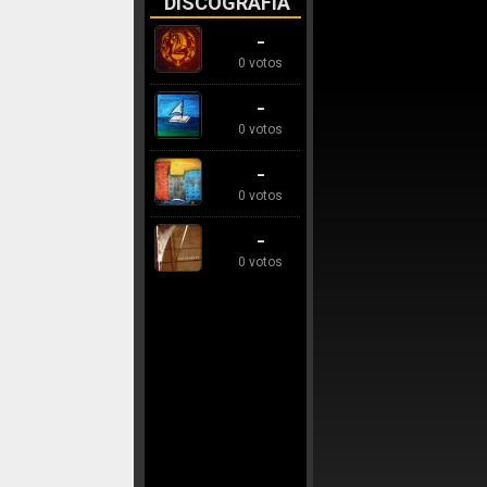
DISCOGRAFÍA
-
0 votos
-
0 votos
-
0 votos
-
0 votos