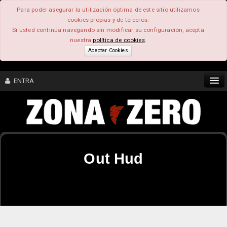
Para poder asegurar la utilización óptima de este sitio utilizamos
cookies propias y de terceros.
Si usted continúa navegando sin modificar su configuración, acepta
nuestra
política de cookies
.
Aceptar Cookies
ENTRA
CONTENIDO
COMUNIDAD
Out Hud
FEEEDBACK
FOROS