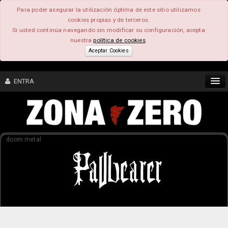
Para poder asegurar la utilización óptima de este sitio utilizamos
cookies propias y de terceros.
Si usted continúa navegando sin modificar su configuración, acepta
nuestra
política de cookies
.
Aceptar Cookies
ENTRA
CONTENIDO
doom metal
COMUNIDAD
FEEEDBACK
FOROS