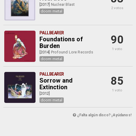
[2017]
Nuclear Blast
2 votos
doom metal
PALLBEARER
90
Foundations of
Burden
1 voto
[2014]
Profound Lore Records
doom metal
PALLBEARER
85
Sorrow and
Extinction
1 voto
[2012]
doom metal
¿Falta algún disco? ¡Ayúdanos!