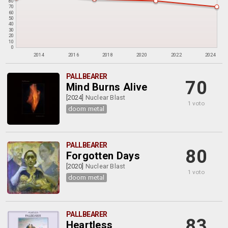
80
70
60
50
40
30
20
10
0
2014
2016
2018
2020
2022
2024
PALLBEARER
70
Mind Burns Alive
[2024]
Nuclear Blast
1 voto
doom metal
PALLBEARER
80
Forgotten Days
[2020]
Nuclear Blast
1 voto
doom metal
PALLBEARER
83
Heartless