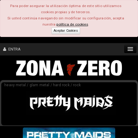
Para poder asegurar la utilización óptima de este sitio utilizamos
cookies propias y de terceros.
Si usted continúa navegando sin modificar su configuración, acepta
nuestra
política de cookies
.
Aceptar Cookies
ENTRA
CONTENIDO
heavy metal / glam metal / hard rock / rock
COMUNIDAD
FEEEDBACK
FOROS