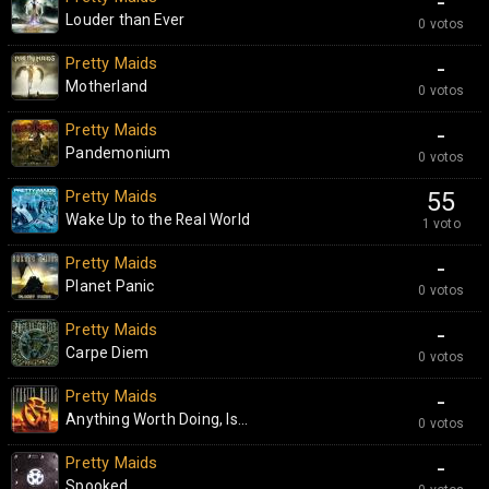
-
Louder than Ever
0 votos
Pretty Maids
-
Motherland
0 votos
Pretty Maids
-
Pandemonium
0 votos
Pretty Maids
55
Wake Up to the Real World
1 voto
Pretty Maids
-
Planet Panic
0 votos
Pretty Maids
-
Carpe Diem
0 votos
Pretty Maids
-
Anything Worth Doing, Is...
0 votos
Pretty Maids
-
Spooked