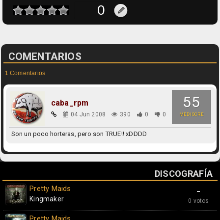
COMENTARIOS
1 Comentarios
55
caba_rpm
04 Jun 2008
390
0
0
MEDIOCRE
Son un poco horteras, pero son TRUE!! xDDDD
DISCOGRAFÍA
Pretty Maids
-
Kingmaker
0 votos
Pretty Maids