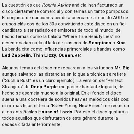
La cuestión es que
Ronnie Atkins
and cia. han facturado un
disco ciertamente comercial y con temas un tanto pomposos.
El conjunto de canciones tiende a acercarse al sonido AOR de
grupos clásicos de los 80s convirtiendo este disco en un fiel
candidato a ser radiado en emisoras de todo el mundo; de
hecho temas como la balada “Where True Beauty Lies” no
desentonarían nada al lado de clásicos de
Scorpions
o
Kiss
.
La banda cita como influencias primordiales a bandas como
Led Zeppelin
,
Thin Lizzy
,
Queen
, etc.
Algunos temas del disco me recuerdan a los virtuosos
Mr. Big
aunque salvando las distancias en lo que a técnica se refiere
(“Such a Rush” es un claro ejemplo). La versión del “Perfect
Strangers” de
Deep Purple
me parece bastante lograda, de
hecho se asemeja mucho a la original. En el fondo el disco
suena a una coctelera de sonidos heavies melódicos clásicos;
sin ir mas lejos el tema “Brave Young New Breed” me recuerda
a los entrañables
House of Lords
. Por eso el disco gustará a
todos aquellos que disfrutaron de este género durante la
década citada anteriormente.