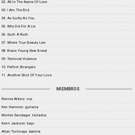
02. All In The Name Of Love
03. I Am The End
04. As Guilty As You
05. Why Die For A Lie
06. Such A Rush
07. Where True Beauty Lies
08. Brave Young New Breed
09. Terminal Violence
10. Perfect Strangers
11. Another Shot Of Your Love
MIEMBROS
Ronnie Atkins: voz
Ken Hammer: guitarra
Morten Sandager: teclados
Kenn Jackson: bajo
Allan Tschicaja: batería