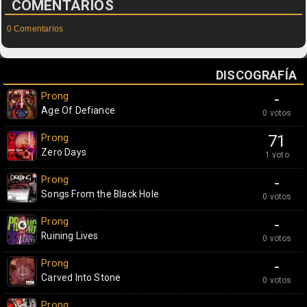
COMENTARIOS
0 Comentarios
DISCOGRAFÍA
Prong
-
Age Of Defiance
0 votos
Prong
71
Zero Days
1 voto
Prong
-
Songs From the Black Hole
0 votos
Prong
-
Ruining Lives
0 votos
Prong
-
Carved Into Stone
0 votos
Prong