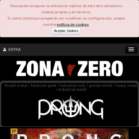
Para poder asegurar la utilización óptima de este sitio utilizamos
cookies propias y de terceros.
Si usted continúa navegando sin modificar su configuración, acepta
nuestra
política de cookies
.
Aceptar Cookies
ENTRA
CONTENIDO
thrash metal / hardcore punk / industrial rock / groove metal / heavy metal
COMUNIDAD
/ industrial metal
FEEEDBACK
FOROS
EP