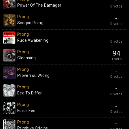
-
Power Of The Damager
0 votos
Prong
-
Scorpio Rising
0 votos
Prong
-
Rude Awakening
0 votos
Prong
94
Cleansing
1 voto
Prong
-
Prove You Wrong
0 votos
Prong
-
Beg To Differ
0 votos
Prong
-
Force Fed
0 votos
Prong
-
Primitive Origins