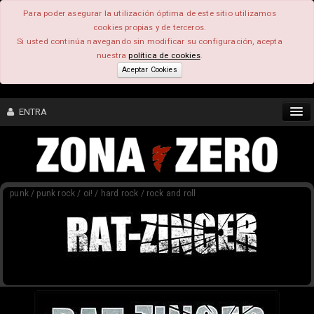
Para poder asegurar la utilización óptima de este sitio utilizamos
cookies propias y de terceros.
Si usted continúa navegando sin modificar su configuración, acepta
nuestra
política de cookies
.
Aceptar Cookies
ENTRA
CONTENIDO
punk / punk rock / oi! / hard rock / rock and roll
COMUNIDAD
FEEEDBACK
FOROS