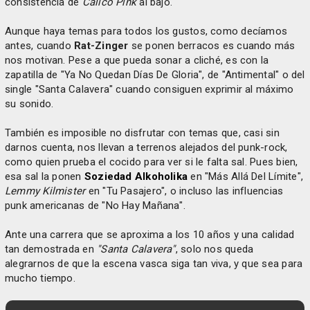
consistencia de
Calico Pink
al bajo.
Aunque haya temas para todos los gustos, como decíamos
antes, cuando
Rat-Zinger
se ponen berracos es cuando más
nos motivan. Pese a que pueda sonar a cliché, es con la
zapatilla de "Ya No Quedan Días De Gloria", de "Antimental" o del
single "Santa Calavera" cuando consiguen exprimir al máximo
su sonido.
También es imposible no disfrutar con temas que, casi sin
darnos cuenta, nos llevan a terrenos alejados del punk-rock,
como quien prueba el cocido para ver si le falta sal. Pues bien,
esa sal la ponen
Soziedad Alkoholika
en "Más Allá Del Límite",
Lemmy Kilmister
en "Tu Pasajero", o incluso las influencias
punk americanas de "No Hay Mañana".
Ante una carrera que se aproxima a los 10 años y una calidad
tan demostrada en
"Santa Calavera"
, solo nos queda
alegrarnos de que la escena vasca siga tan viva, y que sea para
mucho tiempo.