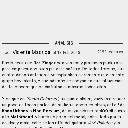
ANÁLISIS
Vicente Madrigal
2353 lecturas
por
el 13 Feb 2018
Basta decir que
Rat-Zinger
son vascos y practican punk-rock
para empezar con buen pie este análisis. De todas formas, sus
cuatro discos anteriores ya explicaban claramente que en este
grupo hay talento, y que además se apoyan en sus influencias
del tal manera que se disfrutan al máximo todas ellas.
Y es que en
"Santa Calavera"
, su quinto álbum, vuelven a rascar
un poco de todas partes: de su tierra, como es obvio; del oi! de
Kaos Urbano
o
Non Servium
, de su ya clásico rock'n'roll sucio
a lo
Motörhead
, y hasta un poco del metal, sobre todo por la
calidad y mala leche de los riffs del guitarra
Javi Puñales
y la