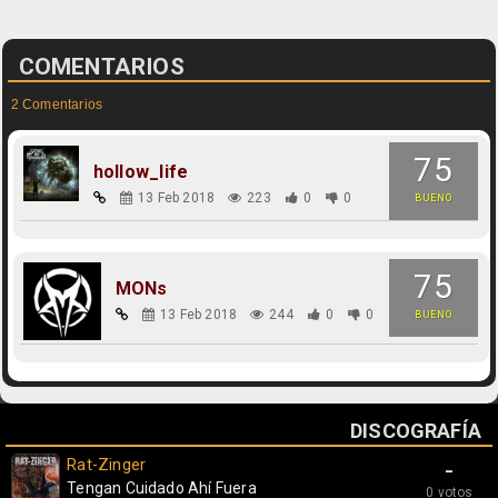
COMENTARIOS
2 Comentarios
75
hollow_life
13 Feb 2018
223
0
0
BUENO
75
MONs
13 Feb 2018
244
0
0
BUENO
DISCOGRAFÍA
Rat-Zinger
-
Tengan Cuidado Ahí Fuera
0 votos