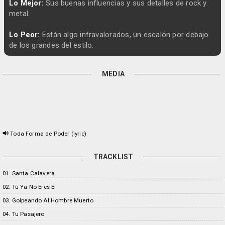
Lo Mejor:
Sus buenas influencias y sus detalles de rock y
metal.
Lo Peor:
Están algo infravalorados, un escalón por debajo
de los grandes del estilo.
MEDIA
Toda Forma de Poder (lyric)
TRACKLIST
01. Santa Calavera
02. Tú Ya No Eres Él
03. Golpeando Al Hombre Muerto
04. Tu Pasajero