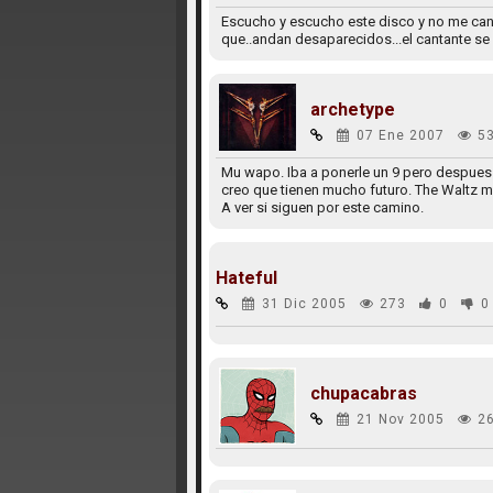
Escucho y escucho este disco y no me canso
que..andan desaparecidos...el cantante se 
archetype
07 Ene 2007
5
Mu wapo. Iba a ponerle un 9 pero despues 
creo que tienen mucho futuro. The Waltz m
A ver si siguen por este camino.
Hateful
31 Dic 2005
273
0
0
chupacabras
21 Nov 2005
2