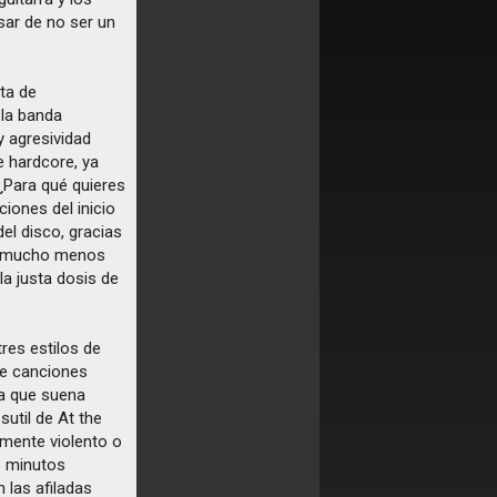
sar de no ser un
ta de
 la banda
y agresividad
e hardcore, ya
¿Para qué quieres
iones del inicio
del disco, gracias
 ni mucho menos
a justa dosis de
res estilos de
de canciones
a que suena
util de At the
amente violento o
s minutos
 las afiladas