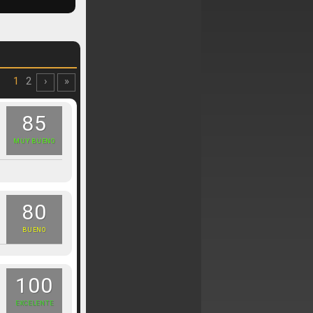
1
2
›
»
85
MUY BUENO
80
BUENO
100
EXCELENTE