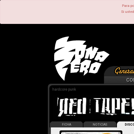
Para po
Si uste
CO
hardcore punk
FICHA
NOTICIAS
DISCO