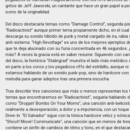
gritos de Jeff Jaworski, un cantante que hace un gran papel a pe
icono de la originalidad.
Del disco destacaría temas como “Damage Control”, segunda pis
“Radioactivist” aunque primer tema propiamente dicho, en el cual
descarga su sonido híbrido de punk y metal cargado de ira, rabia 
anti-sistema. “High Revoltage” es uno de los mejores ejemplos d
que te deja alucinado con su furia concentrada en 46 segundos. 
más? A veces la gracia está en saber resumir. Siguiendo con canc
del disco, la histórica “Stalingrad” muestra el lado más melódico 
en parte a los coros y los pegadizos riffs del estribillo, aunque
estamos hablando de un sonido punk-pop, sino de hardcore con l
melodía para ganar adeptos tras una primera escucha.
Tras describir tres canciones que más o menos representan los t
temas que encontraremos en “Radioactivist”, seguiría hablando 
como “Droppin’ Bombs On Your Moms”, una canción anti-belicist
realmente a desesperación, a dolor y a impotencia, con un toque s
Drive-In. “El Salvador” sigue con la tónica hardcore veloz y sónic
“Shoot! Move! Communicate”, una canción que en menos de tre
contiene un sinfín de cambios de ritmo y tono, en el que destacan