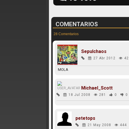
COMENTARIOS
28 Comentarios
Sepulchaos
27 Abr 2012
42
MOLA
Michael_Scott
18 Jul 2008
281
0
0
petetops
21 May 2008
444