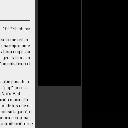
10977 lecturas
 solo me refiero
l una importante
ue ahora empiezan
o generacional a
ñón criticando el
 habían pasado a
 “pop”, pero la
 Nofx, Bad
lución musical a
pos de los que se
con su legado”, o
conocida corona
 introducción, me