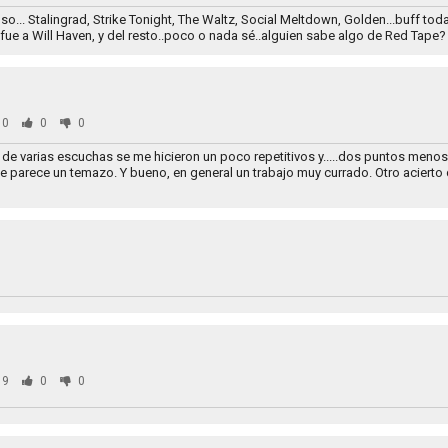
... Stalingrad, Strike Tonight, The Waltz, Social Meltdown, Golden...buff toda
fue a Will Haven, y del resto..poco o nada sé..alguien sabe algo de Red Tape?
30
0
0
de varias escuchas se me hicieron un poco repetitivos y.....dos puntos menos
e parece un temazo. Y bueno, en general un trabajo muy currado. Otro acierto
69
0
0