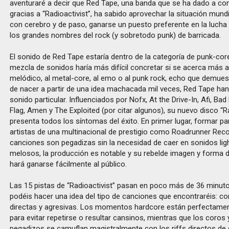
aventuraré a decir que Red Tape, una banda que se ha dado a co
gracias a “Radioactivist”, ha sabido aprovechar la situación mundia
con cerebro y de paso, ganarse un puesto preferente en la lucha 
los grandes nombres del rock (y sobretodo punk) de barricada.
El sonido de Red Tape estaría dentro de la categoría de punk-cor
mezcla de sonidos haría más difícil concretar si se acerca más a
melódico, al metal-core, al emo o al punk rock, echo que demues
de nacer a partir de una idea machacada mil veces, Red Tape han
sonido particular. Influenciados por Nofx, At the Drive-In, Afi, Bad 
Flag, Amen y The Exploited (por citar algunos), su nuevo disco “Ra
presenta todos los síntomas del éxito. En primer lugar, formar pa
artistas de una multinacional de prestigio como Roadrunner Reco
canciones son pegadizas sin la necesidad de caer en sonidos lig
melosos, la producción es notable y su rebelde imagen y forma d
hará ganarse fácilmente al público.
Las 15 pistas de “Radioactivist” pasan en poco más de 36 minuto
podéis hacer una idea del tipo de canciones que encontraréis: cor
directas y agresivas. Los momentos hardcore están perfectame
para evitar repetirse o resultar cansinos, mientras que los coros y
pegadizos se camuflan magistralmente con los riffs directos de g