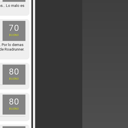
s... Lo malo es
70
BUENO
. Por lo demas
 de Roadrunner.
80
BUENO
80
BUENO