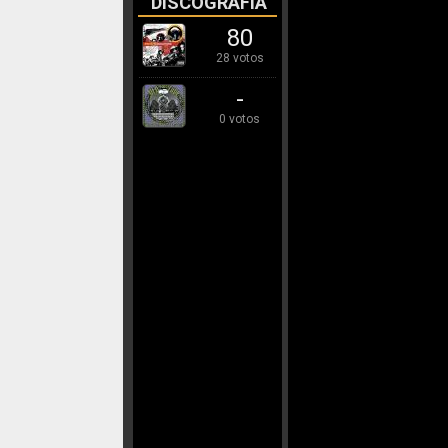
DISCOGRAFÍA
80
28 votos
-
0 votos