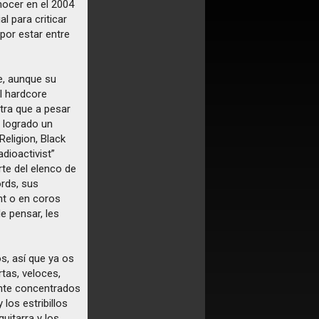
nocer en el 2004
l para criticar
por estar entre
e, aunque su
l hardcore
tra que a pesar
 logrado un
Religion, Black
dioactivist”
rte del elenco de
rds, sus
ht o en coros
e pensar, les
s, así que ya os
tas, veloces,
nte concentrados
 los estribillos
uitarra y los