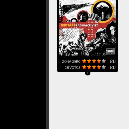
80
ZONA-ZERO
80
28
VOTOS
+