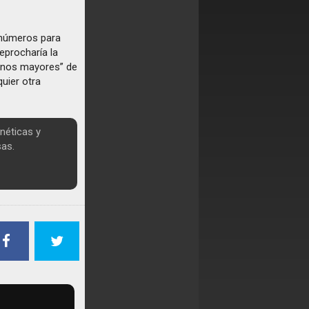
 números para
eprocharía la
rmanos mayores” de
uier otra
néticas y
sas.