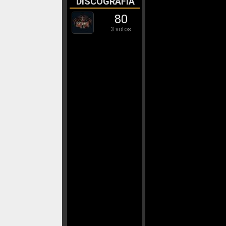
DISCOGRAFÍA
80
3 votos