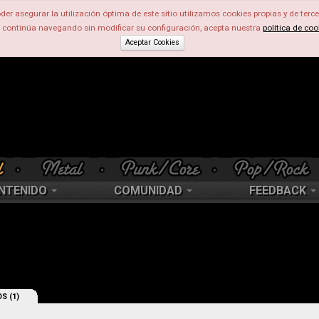
der asegurar la utilización óptima de este sitio utilizamos cookies propias y de terce
d continúa navegando sin modificar su configuración, acepta nuestra
política de coo
Aceptar Cookies
NTENIDO
COMUNIDAD
FEEDBACK
S (1)