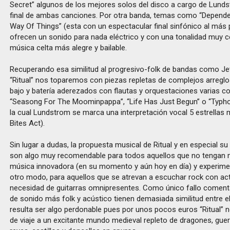
Secret” algunos de los mejores solos del disco a cargo de Lunds
final de ambas canciones. Por otra banda, temas como “Depende
Way Of Things” (esta con un espectacular final sinfónico al más 
ofrecen un sonido para nada eléctrico y con una tonalidad muy c
música celta más alegre y bailable.
Recuperando esa similitud al progresivo-folk de bandas como Jet
“Ritual” nos toparemos con piezas repletas de complejos arreglos
bajo y batería aderezados con flautas y orquestaciones varias c
“Seasong For The Moominpappa”, “Life Has Just Begun” o “Typh
la cual Lundstrom se marca una interpretación vocal 5 estrellas m
Bites Act).
Sin lugar a dudas, la propuesta musical de Ritual y en especial su 
son algo muy recomendable para todos aquellos que no tengan 
música innovadora (en su momento y aún hoy en día) y experimen
otro modo, para aquellos que se atrevan a escuchar rock con act
necesidad de guitarras omnipresentes. Como único fallo coment
de sonido más folk y acústico tienen demasiada similitud entre el
resulta ser algo perdonable pues por unos pocos euros “Ritual” n
de viaje a un excitante mundo medieval repleto de dragones, gue