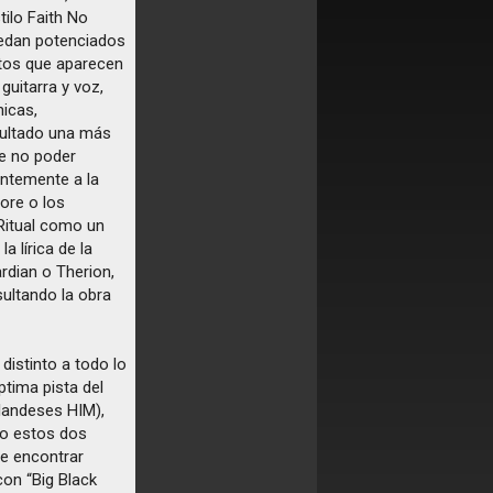
tilo Faith No
uedan potenciados
ntos que aparecen
guitarra y voz,
nicas,
sultado una más
de no poder
ntemente a la
ore o los
 Ritual como un
 lírica de la
dian o Therion,
esultando la obra
 distinto a todo lo
ptima pista del
nlandeses HIM),
o estos dos
re encontrar
con “Big Black