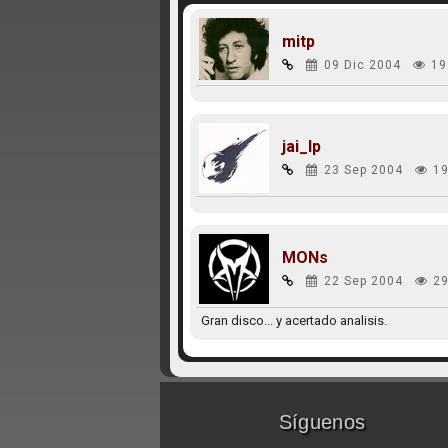
mitp
09 Dic 2004
19
jai_lp
23 Sep 2004
19
MONs
22 Sep 2004
29
Gran disco... y acertado analisis.
Síguenos