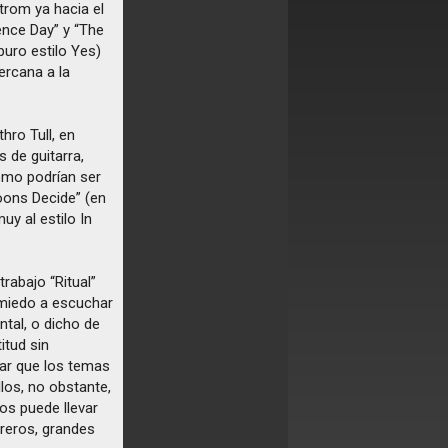
trom ya hacia el
nce Day” y “The
puro estilo Yes)
ercana a la
hro Tull, en
 de guitarra,
omo podrían ser
oons Decide” (en
uy al estilo In
trabajo “Ritual”
miedo a escuchar
tal, o dicho de
itud sin
ar que los temas
los, no obstante,
os puede llevar
rreros, grandes