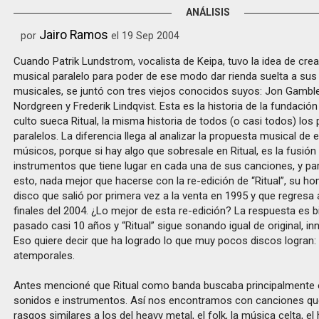
ANÁLISIS
Jairo Ramos
por
el 19 Sep 2004
Cuando Patrik Lundstrom, vocalista de Keipa, tuvo la idea de cre
musical paralelo para poder de ese modo dar rienda suelta a sus
musicales, se juntó con tres viejos conocidos suyos: Jon Gambl
Nordgreen y Frederik Lindqvist. Esta es la historia de la fundació
culto sueca Ritual, la misma historia de todos (o casi todos) los
paralelos. La diferencia llega al analizar la propuesta musical de 
músicos, porque si hay algo que sobresale en Ritual, es la fusión 
instrumentos que tiene lugar en cada una de sus canciones, y pa
esto, nada mejor que hacerse con la re-edición de “Ritual”, su
disco que salió por primera vez a la venta en 1995 y que regresa
finales del 2004. ¿Lo mejor de esta re-edición? La respuesta es bi
pasado casi 10 años y “Ritual” sigue sonando igual de original, in
Eso quiere decir que ha logrado lo que muy pocos discos logran: 
atemporales.
Antes mencioné que Ritual como banda buscaba principalmente 
sonidos e instrumentos. Así nos encontramos con canciones qu
rasgos similares a los del heavy metal, el folk, la música celta, el 