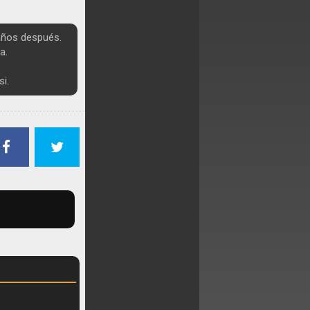
 años después.
a.
i.