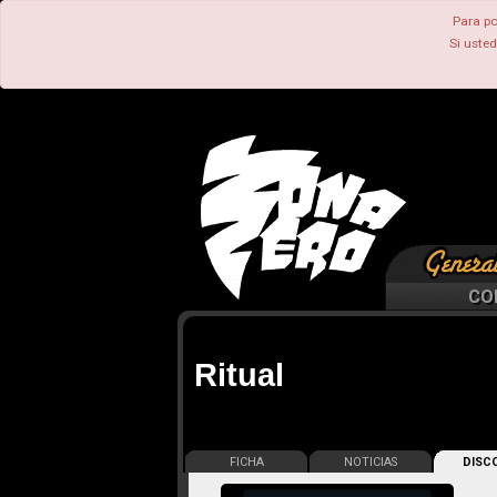
Para po
Si uste
CO
Ritual
FICHA
NOTICIAS
DISCO