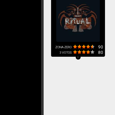
90
ZONA-ZERO
80
3
VOTOS
+