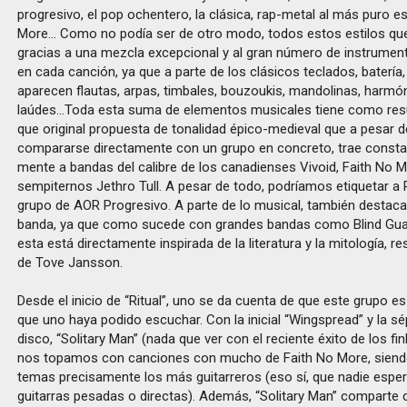
progresivo, el pop ochentero, la clásica, rap-metal al más puro es
More... Como no podía ser de otro modo, todos estos estilos q
gracias a una mezcla excepcional y al gran número de instrume
en cada canción, ya que a parte de los clásicos teclados, batería, 
aparecen flautas, arpas, timbales, bouzoukis, mandolinas, harmó
laúdes...Toda esta suma de elementos musicales tiene como re
que original propuesta de tonalidad épico-medieval que a pesar 
compararse directamente con un grupo en concreto, trae consta
mente a bandas del calibre de los canadienses Vivoid, Faith No M
sempiternos Jethro Tull. A pesar de todo, podríamos etiquetar a
grupo de AOR Progresivo. A parte de lo musical, también destaca la
banda, ya que como sucede con grandes bandas como Blind Guar
esta está directamente inspirada de la literatura y la mitología, r
de Tove Jansson.
Desde el inicio de “Ritual”, uno se da cuenta de que este grupo es
que uno haya podido escuchar. Con la inicial “Wingspread” y la sé
disco, “Solitary Man” (nada que ver con el reciente éxito de los fi
nos topamos con canciones con mucho de Faith No More, siend
temas precisamente los más guitarreros (eso sí, que nadie espe
guitarras pesadas o directas). Además, “Solitary Man” comparte 