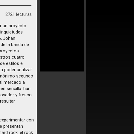
2721 lecturas
ar un proyecto
 inquietudes
e, Johan
n de la banda de
 proyectos
estros cuatro
de estilos e
ra poder analizar
 homónimo segundo
 al mercado a
en sencilla: han
novador y fresco.
resultar
experimentar con
e presentan
hard rock, el rock