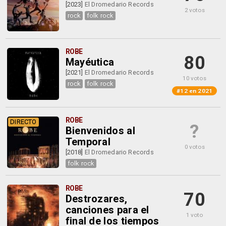
[2023]
El Dromedario Records
2 votos
rock
folk rock
ROBE
80
Mayéutica
[2021]
El Dromedario Records
10 votos
rock
folk rock
#12 en 2021
ROBE
DIRECTO
?
Bienvenidos al
Temporal
0 votos
[2018]
El Dromedario Records
folk rock
ROBE
70
Destrozares,
canciones para el
1 voto
final de los tiempos