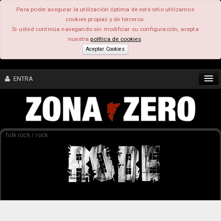
Para poder asegurar la utilización óptima de este sitio utilizamos
cookies propias y de terceros.
Si usted continúa navegando sin modificar su configuración, acepta
nuestra
política de cookies
.
Aceptar Cookies
ENTRA
CONTENIDO
folk rock / rock
COMUNIDAD
FEEEDBACK
FOROS