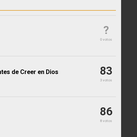
?
0 votos
83
tes de Creer en Dios
3 votos
86
8 votos