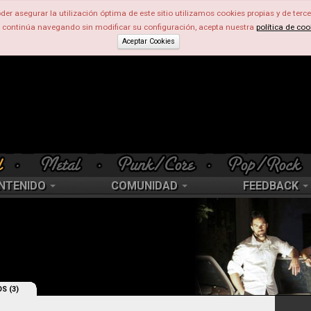
der asegurar la utilización óptima de este sitio utilizamos cookies propias y de terce
d continúa navegando sin modificar su configuración, acepta nuestra
política de coo
Aceptar Cookies
NTENIDO
COMUNIDAD
FEEDBACK
S (3)