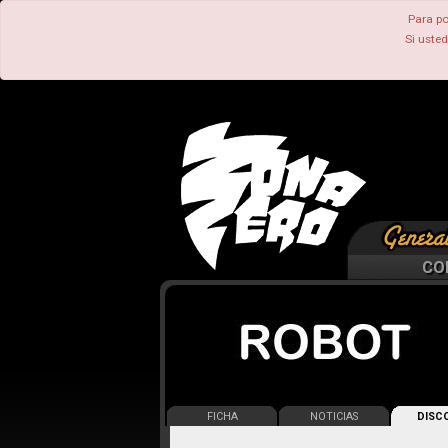
Para po
Si uste
CO
FICHA
NOTICIAS
DISCO