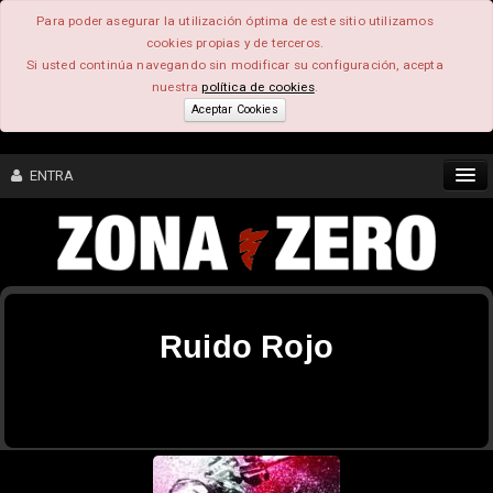
Para poder asegurar la utilización óptima de este sitio utilizamos
cookies propias y de terceros.
Si usted continúa navegando sin modificar su configuración, acepta
nuestra
política de cookies
.
Aceptar Cookies
ENTRA
CONTENIDO
COMUNIDAD
Ruido Rojo
FEEEDBACK
FOROS