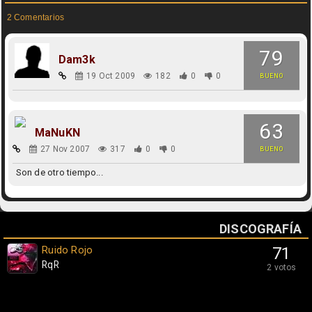
2 Comentarios
79
Dam3k
19 Oct 2009
182
0
0
BUENO
63
MaNuKN
27 Nov 2007
317
0
0
BUENO
Son de otro tiempo...
DISCOGRAFÍA
Ruido Rojo
71
RqR
2 votos