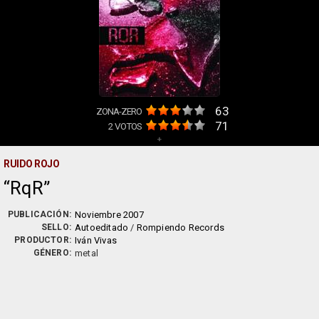
63
ZONA-ZERO
71
2
VOTOS
+
RUIDO ROJO
RqR
PUBLICACIÓN:
Noviembre 2007
SELLO:
Autoeditado
/
Rompiendo Records
PRODUCTOR:
Iván Vivas
GÉNERO:
metal