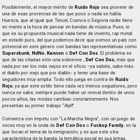
Posiblemente, el mayor mérito de
Ruido Rojo
sea provenir de
una de esas provincias de las que poco o nada se habla:
Huesca, que al igual que Teruel, Cuenca o Segovia nadie tiene
en mente a la hora de pensar en bandas de música. Pues, lo
que es su propuesta musical nada tiene de invento, rap metal
en estado puro, del que podemos decir que somos un país con
potencial en este género con bandas tan representativas como
Superskunk
,
NdNo
,
Kannon
o
Def Con Dos
. El problema es
que de las citadas sólo una sobrevive ,
Def Con Dos
, más que
nada por ser los más viejos en el oficio –ya sabéis, sabe más
el diablo por viejo que por diablo- y tener una base de
seguidores muy amplia. Todo ello juega en contra de
Ruido
Rojo
, ya que este estilo tiene cada vez menos seguidores, pero
nunca se sabe, siempre puede haber un revival dentro de unos
pocos años, las modas cambian constantemente. Nos
presentan su primer trabajo “
RqR
”.
Comienza con ímpetu con “La Marcha Negra”, con un juego de
voces muy en la onda de
Def Con Dos
o
Fuckop Family
, en la
que tocan el tema de la inmigración, y es que este otra
característica de la banda, la temática social en sus letras,