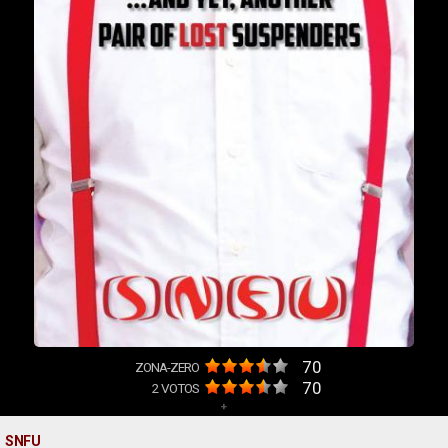
70
ZONA-ZERO
70
2
VOTOS
+
SNFU