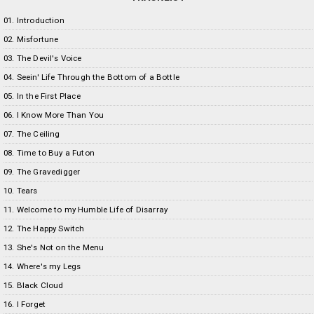
01. Introduction
02. Misfortune
03. The Devil's Voice
04. Seein' Life Through the Bottom of a Bottle
05. In the First Place
06. I Know More Than You
07. The Ceiling
08. Time to Buy a Futon
09. The Gravedigger
10. Tears
11. Welcome to my Humble Life of Disarray
12. The Happy Switch
13. She's Not on the Menu
14. Where's my Legs
15. Black Cloud
16. I Forget