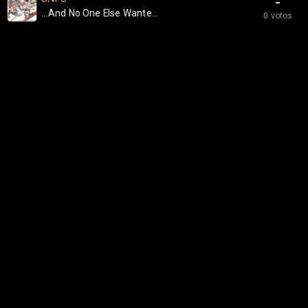
-
...And No One Else Wante...
0 votos