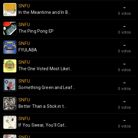
SNFU
-
In the Meantime and In B...
0 votos
SNFU
-
The Ping Pong EP
0 votos
SNFU
-
FYULABA
0 votos
SNFU
-
The One Voted Most Likel...
0 votos
SNFU
-
Something Green and Leaf...
0 votos
SNFU
-
Better Than a Stick in t...
0 votos
SNFU
-
If You Swear, You'll Cat...
0 votos
SNFU