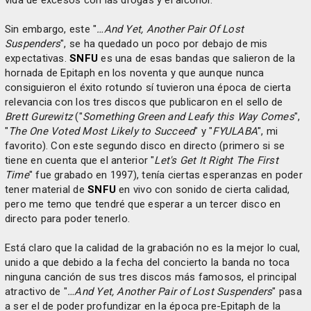
Sin embargo, este "
…And Yet, Another Pair Of Lost
Suspenders
", se ha quedado un poco por debajo de mis
expectativas.
SNFU
es una de esas bandas que salieron de la
hornada de Epitaph en los noventa y que aunque nunca
consiguieron el éxito rotundo sí tuvieron una época de cierta
relevancia con los tres discos que publicaron en el sello de
Brett Gurewitz
("
Something Green and Leafy this Way Comes
",
"
The One Voted Most Likely to Succeed
" y "
FYULABA
", mi
favorito). Con este segundo disco en directo (primero si se
tiene en cuenta que el anterior "
Let's Get It Right The First
Time
" fue grabado en 1997), tenía ciertas esperanzas en poder
tener material de
SNFU
en vivo con sonido de cierta calidad,
pero me temo que tendré que esperar a un tercer disco en
directo para poder tenerlo.
Está claro que la calidad de la grabación no es la mejor lo cual,
unido a que debido a la fecha del concierto la banda no toca
ninguna canción de sus tres discos más famosos, el principal
atractivo de "
…And Yet, Another Pair of Lost Suspenders
" pasa
a ser el de poder profundizar en la época pre-Epitaph de la