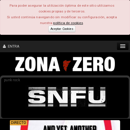
Para poder asegurar la utilización óptima de este sitio utilizamos
cookies propias y de terceros.
Si usted continúa navegando sin modificar su configuración, acepta
nuestra
política de cookies
.
Aceptar Cookies
ENTRA
CONTENIDO
punk rock
COMUNIDAD
FEEEDBACK
FOROS
DIRECTO