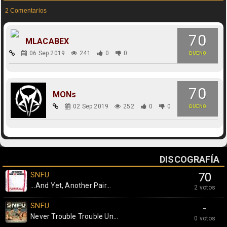
2 Comentarios
70
MLACABEX
06 Sep 2019
241
0
0
BUENO
70
MONs
02 Sep 2019
252
0
0
BUENO
DISCOGRAFÍA
SNFU
70
...And Yet, Another Pair...
2 votos
SNFU
-
Never Trouble Trouble Un...
0 votos