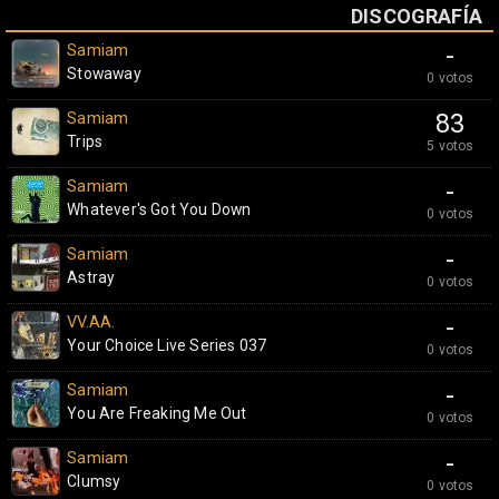
DISCOGRAFÍA
Samiam
-
Stowaway
0 votos
Samiam
83
Trips
5 votos
Samiam
-
Whatever's Got You Down
0 votos
Samiam
-
Astray
0 votos
VV.AA.
-
Your Choice Live Series 037
0 votos
Samiam
-
You Are Freaking Me Out
0 votos
Samiam
-
Clumsy
0 votos