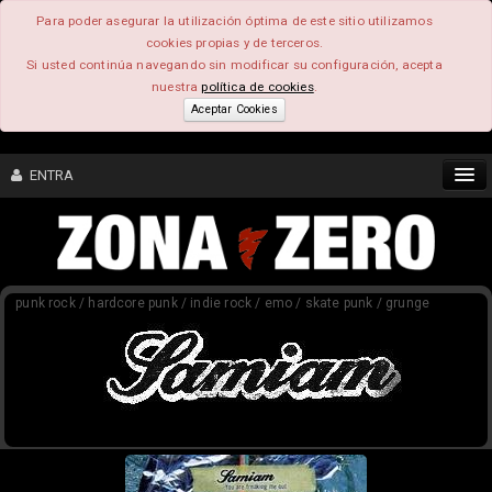
Para poder asegurar la utilización óptima de este sitio utilizamos
cookies propias y de terceros.
Si usted continúa navegando sin modificar su configuración, acepta
nuestra
política de cookies
.
Aceptar Cookies
ENTRA
CONTENIDO
punk rock / hardcore punk / indie rock / emo / skate punk / grunge
COMUNIDAD
FEEEDBACK
FOROS