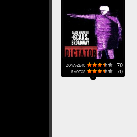
70
ZONA-ZERO
70
5
VOTOS
+