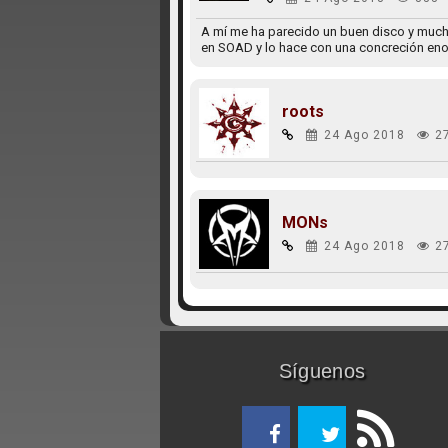
A mí me ha parecido un buen disco y mucho
en SOAD y lo hace con una concreción en
roots
24 Ago 2018
2
MONs
24 Ago 2018
2
Síguenos