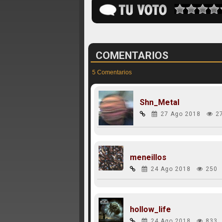
COMENTARIOS
5 Comentarios
Shn_Metal
27 Ago 2018
2
meneillos
24 Ago 2018
250
hollow_life
24 Ago 2018
833