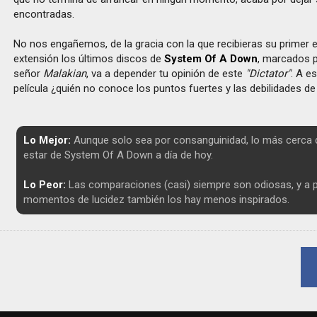
encontradas.
No nos engañemos, de la gracia con la que recibieras su primer 
extensión los últimos discos de
System Of A Down
, marcados po
señor
Malakian
, va a depender tu opinión de este
"Dictator"
. A e
película ¿quién no conoce los puntos fuertes y las debilidades 
Lo Mejor:
Aunque solo sea por consanguinidad, lo más cerc
estar de System Of A Down a día de hoy.
Lo Peor:
Las comparaciones (casi) siempre son odiosas, y a 
momentos de lucidez también los hay menos inspirados.