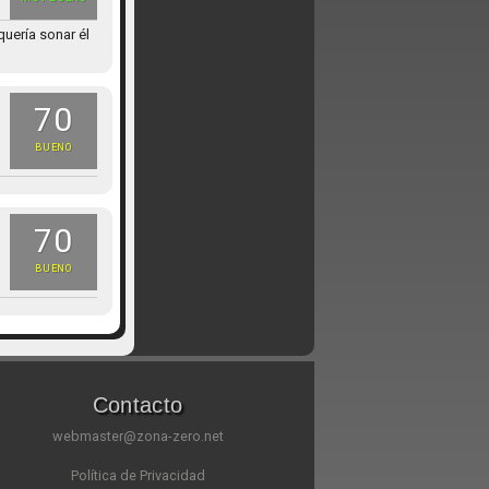
uería sonar él
70
BUENO
70
BUENO
Contacto
webmaster@zona-zero.net
Política de Privacidad