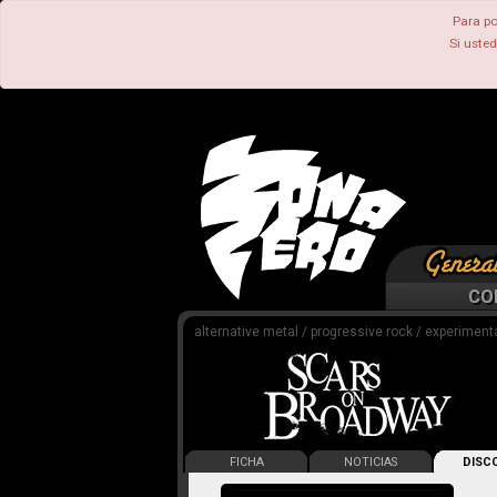
Para po
Si uste
CO
alternative metal / progressive rock / experiment
FICHA
NOTICIAS
DISCO