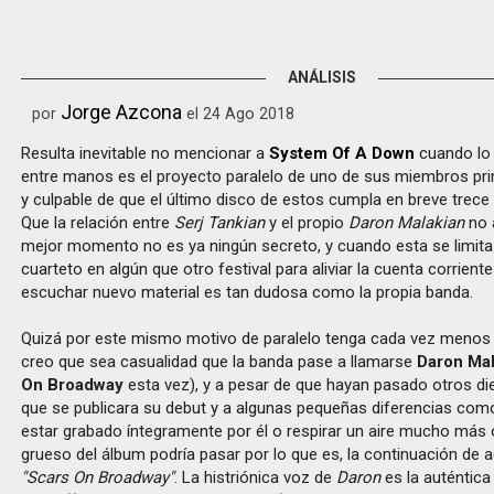
ANÁLISIS
Jorge Azcona
por
el 24 Ago 2018
Resulta inevitable no mencionar a
System Of A Down
cuando lo
entre manos es el proyecto paralelo de uno de sus miembros pri
y culpable de que el último disco de estos cumpla en breve trece
Que la relación entre
Serj Tankian
y el propio
Daron Malakian
no 
mejor momento no es ya ningún secreto, y cuando esta se limita 
cuarteto en algún que otro festival para aliviar la cuenta corrient
escuchar nuevo material es tan dudosa como la propia banda.
Quizá por este mismo motivo de paralelo tenga cada vez men
creo que sea casualidad que la banda pase a llamarse
Daron Mal
On Broadway
esta vez), y a pesar de que hayan pasado otros d
que se publicara su debut y a algunas pequeñas diferencias com
estar grabado íntegramente por él o respirar un aire mucho más o
grueso del álbum podría pasar por lo que es, la continuación d
"Scars On Broadway"
. La histriónica voz de
Daron
es la auténtica