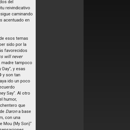
dos del
itu reivindicativo
o sigue caminando
mos acentuado en
o de esos temas
er sido por la
más favorecidos
cs will never
nda madre tampoco
 Day", y esas
D
y son tan
haya ido un poco
recuerdo
ey Say". Al otro
el humor,
ochentero que
 de
Daron
a base
um, con una
Gie Mou (My Son)"
 sensaciones