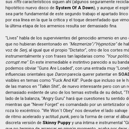
sus
riffs
característicos siguen ahí (algunos seguramente recicla
hipotético nuevo disco de
System Of A Down
), y aunque el espír
sea parte fundamental de este segundo trabajo el apartado líric
por esa línea en la que la crítica y el toque desenfadado que vi
la última etapa de los armenios resulta ser demasiado fina.
"Lives" habla de los supervivientes del genocidio armenio en un
que no hubieran desentonado en
"Mezmerize"/"Hypnotize"
de hab
voz de
Serj
, al igual que el propio "Dictator", otro de los cortes 
instrumentalmente y con frases tan lapidarias como
"Your politi
corrupt me"
. En este irremediable e instintivo parecido a su ba
podemos obviar "Guns Are Loaded", con una entrada muy "Lonely
influencias orientales que
Daron
parecía querer patentar en
SOA
visibles en temas como "Fuck And Kill". Puede que incluso se le 
de las manos en "Talkin Shit", de nuevo interesante pero con un 
demasiado evidente de uno de los temas estrella de su debut, "Th
lado de la balanza, "Angry Guru" hará que cuestiones tu sentido d
mientras que "Never Forget" es comandado por un sintetizador 
roza lo excéntrico. "We Won´t Obey" nos devuelve el lado salvaje
de ritmo acelerado y actitud
punk
, pero la forma de cerrar el álb
discreta versión de
Skinny Puppy
y una íntima e instrumental "
que no termina de arrancar en ningún momento, acaba por dejar