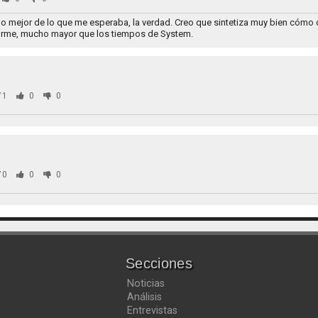
 mejor de lo que me esperaba, la verdad. Creo que sintetiza muy bien cómo q
orme, mucho mayor que los tiempos de System.
71
0
0
70
0
0
Secciones
Noticias
Análisis
Entrevistas