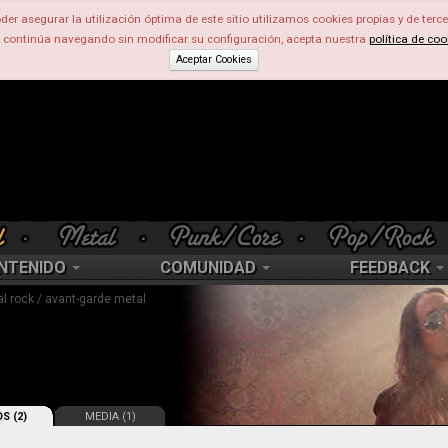
der asegurar la utilización óptima de este sitio utilizamos cookies propias y de terce
d continúa navegando sin modificar su configuración, acepta nuestra
política de coo
Aceptar Cookies
NTENIDO
COMUNIDAD
FEEDBACK
al rock / avant-garde metal
S (2)
MEDIA (1)