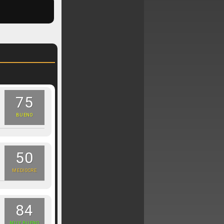
75
BUENO
50
MEDIOCRE
84
MUY BUENO