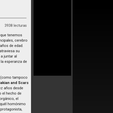
3938 lecturas
 que tenemos
ncipales, cerebro
 años de edad.
atraviesa su
a juntar al
e la esperanza de
os (como tampoco
akian and Scars
iez años desde
o el hecho de
rgánico, el
e aquél homónimo
 protagonista,