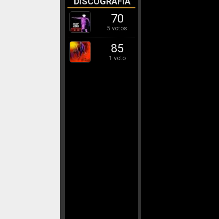
DISCOGRAFÍA
70
5 votos
85
1 voto