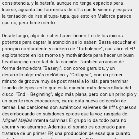
consistencia, y la batería, aunque no tenga espacios para
lucirse, aguanta las tormentas de riffs que le vienen y esquiva
la tentación de irse al tupa-tupa, que esto en Mallorca parece
que no, pero tiene mérito.
Desde luego, algo de saber hacer tienen. Lo de los inicios
potentes para captar la atención se lo saben: Basta escuchar el
principio contundente y rockero de “Turbulence”, que abre el EP
explotandote en los morros y motivándote para hacer un buen
headbanging en mitad de la canción. También arrancan de
forma demoledora “Basenji”, con coros garrulos, y un
desarrollo algo más melódico y “Collapse”, con un primer
minuto de groove muy de post metal a lo Isis, para terminar
tirando de épica en lo que es la canción más desarrollada del
disco. “End = Beginning”, algo más plana, pero con un principio y
un puente muy evocadores, cierra esta nueva colección de
temas. Las canciones son auténticos vaivenes de riffs gruesos
desembocando en subidones épicos que la voz rasgada de
Miguel Mejías
intenta culminar. El grupo lo da todo para no
aburrir y no aburrirse. Además, el sonido es cojonudo para
tratarse de un primer EP, una produccion de esas que cuanto