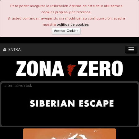
Para poder asegurar la utilización óptima de este sitio utilizamos
cookies propias y de terceros.
Si usted continúa navegando sin modificar su configuración, acepta
nuestra
política de cookies
.
Aceptar Cookies
ENTRA
CONTENIDO
alternative rock
COMUNIDAD
FEEEDBACK
FOROS