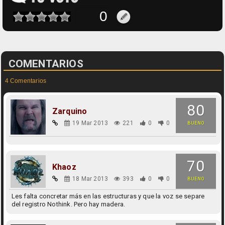
COMENTARIOS
4 Comentarios
80
Zarquino
19 Mar 2013
221
0
0
BUENO
70
Khaoz
18 Mar 2013
393
0
0
BUENO
Les falta concretar más en las estructuras y que la voz se separe
del registro Nothink. Pero hay madera.