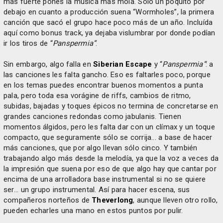
más fuerte pones la música más mola. Sólo un poquito por
debajo en cuanto a producción suena “Wormholes”, la primera
canción que sacó el grupo hace poco más de un año. Incluída
aquí como bonus track, ya dejaba vislumbrar por donde podían
ir los tiros de “
Panspermia”
.
Sin embargo, algo falla en
Siberian Escape
y “
Panspermia”
: a
las canciones les falta gancho. Eso es faltarles poco, porque
en los temas puedes encontrar buenos momentos a punta
pala, pero toda esa vorágine de riffs, cambios de ritmo,
subidas, bajadas y toques épicos no termina de concretarse en
grandes canciones redondas como jabulanis. Tienen
momentos álgidos, pero les falta dar con un clímax y un toque
compacto, que seguramente sólo se corrija... a base de hacer
más canciones, que por algo llevan sólo cinco. Y también
trabajando algo más desde la melodía, ya que la voz a veces da
la impresión que suena por eso de que algo hay que cantar por
encima de una arrolladora base instrumental si no se quiere
ser... un grupo instrumental. Así para hacer escena, sus
compañeros norteños de
Theverlong
, aunque lleven otro rollo,
pueden echarles una mano en estos puntos por pulir.