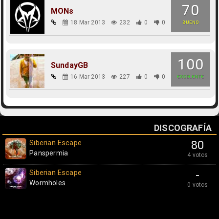
70
MONs
18 Mar 2013
232
0
0
BUENO
100
SundayGB
16 Mar 2013
227
0
0
EXCELENTE
DISCOGRAFÍA
Siberian Escape
80
Panspermia
4 votos
Siberian Escape
-
Wormholes
0 votos