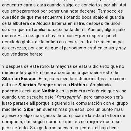
encuentro cara a cara cuando salgo de conciertos por ahí. Así
que empezaremos por poner una nota decente. Tampoco es
cuestión de que me encuentre flotando boca abajo el guardia
de la albufera de Alcúdia linterna en ristre, después de unos
dias en que mi familia no sepa nada de mí. Aún así, algún palo
meteré – sin riesgo no hay emoción – pero espero que el
resultado global de la crítica en general se traduzca en un par
de cervezas, por eso de que el periodismo está en crisis y hay
que venderse barato.
Y después de este rollo, la mayoria se estará diciendo que no
me enrede y que empiece a contarles a que suena esto de
Siberian Escape
. Bien, pues siendo reduccionistas al máximo,
esto de
Siberian Escape
suena a
Nothink
. Ampliando,
podemos decir que
Nothink
es la primera referéncia que viene
cuando uno escucha este “
Panspermia
”, pero tampoco sería
justo pararse allí porque siguiendo la comparación con el grupo
madrileño,
Siberian
suenan más gruesos, con un punto más
agresivo y algo más ganas de complicarse la vida a la hora de
componer, que según como se mire es su mejor virtud o su
peor defecto. Sus guitarras suenan crujientes, el bajo tiene