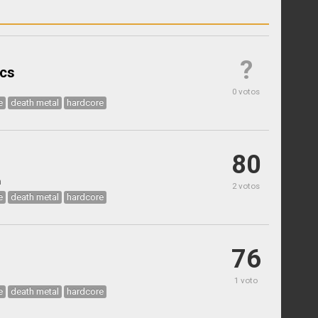
?
ics
0 votos
e
death metal
hardcore
80
h
2 votos
e
death metal
hardcore
76
1 voto
e
death metal
hardcore