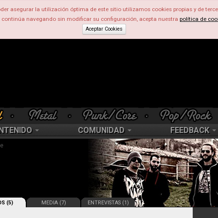
der asegurar la utilización óptima de este sitio utilizamos cookies propias y de terce
d continúa navegando sin modificar su configuración, acepta nuestra
política de coo
Aceptar Cookies
NTENIDO
COMUNIDAD
FEEDBACK
re
S (5)
MEDIA (7)
ENTREVISTAS (1)