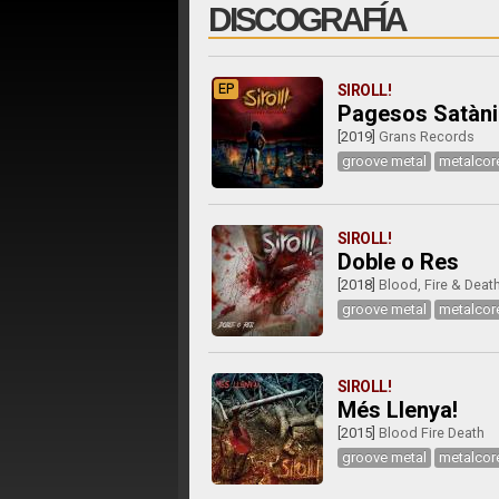
DISCOGRAFÍA
EP
SIROLL!
Pagesos Satàn
[2019]
Grans Records
groove metal
metalcor
SIROLL!
Doble o Res
[2018]
Blood, Fire & Deat
groove metal
metalcor
SIROLL!
Més Llenya!
[2015]
Blood Fire Death
groove metal
metalcor