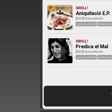
EP
SIROLL!
Aniquilació E.P.
[2013]
Autoeditado
groove metal
metalcor
SIROLL!
Predica el Mal
[2012]
Autoeditado
groove metal
metalcor