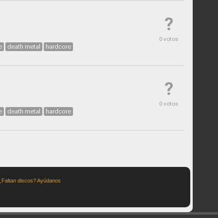
?
0 votos
e
death metal
hardcore
?
0 votos
e
death metal
hardcore
¿Faltan discos? Ayúdanos