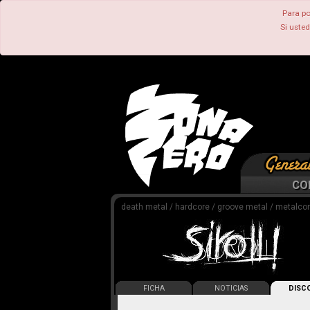
Para po
Si uste
CO
death metal / hardcore / groove metal / metalco
FICHA
NOTICIAS
DISCO