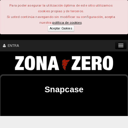
Para poder asegurar la utilización óptima de este sitio utilizamos
cookies propias y de terceros.
Si usted continúa navegando sin modificar su configuración, acepta
nuestra
política de cookies
.
Aceptar Cookies
ENTRA
CONTENIDO
COMUNIDAD
Snapcase
FEEEDBACK
FOROS