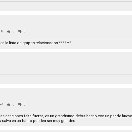
18
0
0
en la lista de grupos relacionados???? ^ ^
0
54
0
0
lgunas canciones falta fuerza, es un grandisimo debut hecho con un par de hue
 a salva en un futuro pueden ser muy grandes.