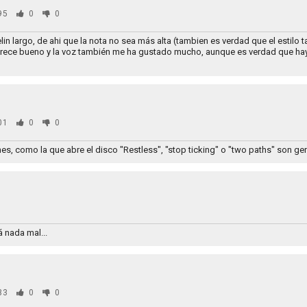
95
0
0
elin largo, de ahi que la nota no sea más alta (tambien es verdad que el estil
arece bueno y la voz también me ha gustado mucho, aunque es verdad que hay
01
0
0
, como la que abre el disco "Restless", "stop ticking" o "two paths" son gen
0
 nada mal...
33
0
0