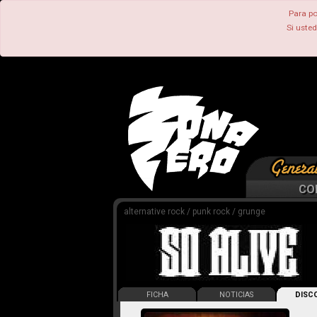
Para po
Si uste
CO
alternative rock / punk rock / grunge
FICHA
NOTICIAS
DISCO