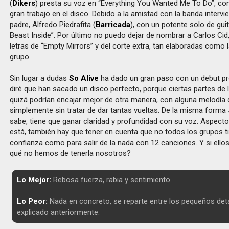
(
Dikers
) presta su voz en “Everything You Wanted Me To Do”, co
gran trabajo en el disco. Debido a la amistad con la banda interv
padre, Alfredo Piedrafita (
Barricada
), con un potente solo de gui
Beast Inside”. Por último no puedo dejar de nombrar a Carlos Cid,
letras de “Empty Mirrors” y del corte extra, tan elaboradas como l
grupo.
Sin lugar a dudas
So Alive
ha dado un gran paso con un debut p
diré que han sacado un disco perfecto, porque ciertas partes de
quizá podrían encajar mejor de otra manera, con alguna melodía 
simplemente sin tratar de dar tantas vueltas. De la misma forma
sabe, tiene que ganar claridad y profundidad con su voz. Aspecto
está, también hay que tener en cuenta que no todos los grupos t
confianza como para salir de la nada con 12 canciones. Y si ellos
qué no hemos de tenerla nosotros?
Lo Mejor:
Rebosa fuerza, rabia y sentimiento.
Lo Peor:
Nada en concreto, se reparte entre los pequeños deta
explicado anteriormente.