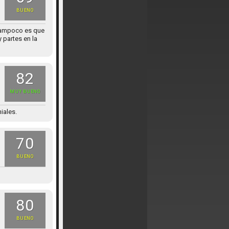
BUENO
o tampoco es que
 partes en la
82
MUY BUENO
iales.
70
BUENO
80
BUENO