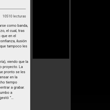
10510 lecturas
arse como banda,
o, el cual, tras
 que en el
onfianza, ilusión
r que tampoco les
ría), viendo que la
o proyecto. La
ue pronto se les
ensar en la
ucho tiempo
entrar a grabar.
 rumbo a
gestó “
…