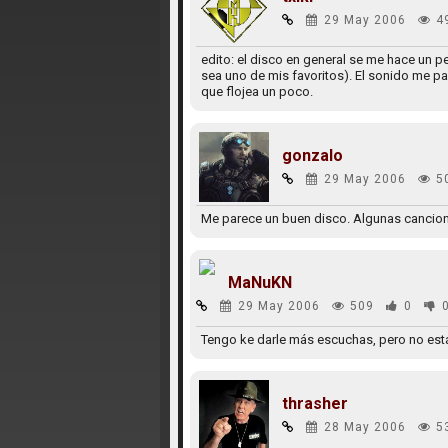
29 May 2006
4
edito: el disco en general se me hace un p
sea uno de mis favoritos). El sonido me p
que flojea un poco.
gonzalo
29 May 2006
5
Me parece un buen disco. Algunas canciones
MaNuKN
29 May 2006
509
0
Tengo ke darle más escuchas, pero no está
thrasher
28 May 2006
5