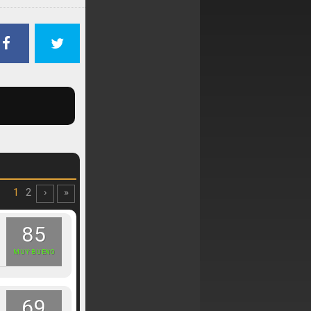
1
2
›
»
85
MUY BUENO
69