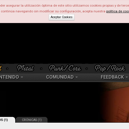
der asegurar la utilización óptima de este sitio utilizamos cookies propias y de terce
d continúa navegando sin modificar su configuración, acepta nuestra
política de coo
Aceptar Cookies
NTENIDO
COMUNIDAD
FEEDBACK
S (1)
CRÓNICAS (1)