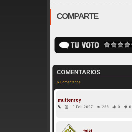
COMPARTE
COMENTARIOS
16 Comentarios
muttenroy
13 Feb 2007
288
0
0
txiki