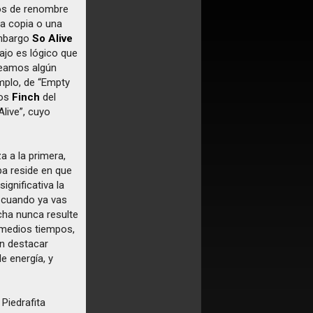
pos de renombre
na copia o una
embargo
So Alive
ajo es lógico que
veamos algún
emplo, de “Empty
los
Finch
del
“Alive”, cuyo
a a la primera,
a reside en que
ignificativa la
, cuando ya vas
cha nunca resulte
 medios tiempos,
in destacar
e energía, y
Piedrafita