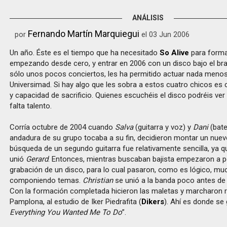
ANÁLISIS
Fernando Martín Marquiegui
por
el 03 Jun 2006
Un año. Éste es el tiempo que ha necesitado
So Alive
para form
empezando desde cero, y entrar en 2006 con un disco bajo el braz
sólo unos pocos conciertos, les ha permitido actuar nada menos
Universimad. Si hay algo que les sobra a estos cuatro chicos es c
y capacidad de sacrificio. Quienes escuchéis el disco podréis ve
falta talento.
Corría octubre de 2004 cuando
Salva
(guitarra y voz) y
Dani
(bate
andadura de su grupo tocaba a su fin, decidieron montar un nuev
búsqueda de un segundo guitarra fue relativamente sencilla, ya q
unió
Gerard
. Entonces, mientras buscaban bajista empezaron a p
grabación de un disco, para lo cual pasaron, como es lógico, m
componiendo temas.
Christian
se unió a la banda poco antes de 
Con la formación completada hicieron las maletas y marcharon
Pamplona, al estudio de Iker Piedrafita (
Dikers
). Ahí es donde se 
Everything You Wanted Me To Do
”.