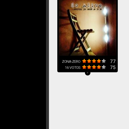
77
ZONA-ZERO
75
16
VOTOS
+