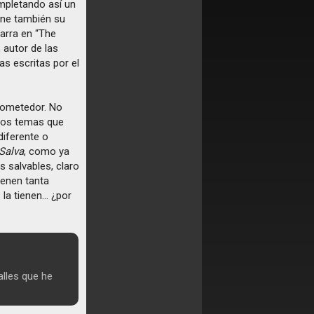
mpletando así un
iene también su
tarra en “The
 autor de las
as escritas por el
rometedor. No
 los temas que
diferente o
Salva
, como ya
s salvables, claro
ienen tanta
 la tienen… ¿por
lles que he