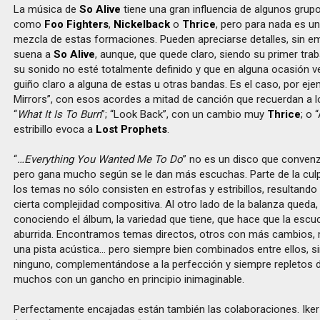
La música de
So Alive
tiene una gran influencia de algunos gru
como
Foo Fighters
,
Nickelback
o
Thrice
, pero para nada es u
mezcla de estas formaciones. Pueden apreciarse detalles, sin 
suena a
So Alive
, aunque, que quede claro, siendo su primer trab
su sonido no esté totalmente definido y que en alguna ocasión 
guiño claro a alguna de estas u otras bandas. Es el caso, por ej
Mirrors”, con esos acordes a mitad de canción que recuerdan a 
“
What It Is To Burn
”; “Look Back”, con un cambio muy
Thrice
; o 
estribillo evoca a
Lost Prophets
.
“
…Everything You Wanted Me To Do
” no es un disco que convenz
pero gana mucho según se le dan más escuchas. Parte de la culp
los temas no sólo consisten en estrofas y estribillos, resultando s
cierta complejidad compositiva. Al otro lado de la balanza queda
conociendo el álbum, la variedad que tiene, que hace que la escu
aburrida. Encontramos temas directos, otros con más cambios,
una pista acústica… pero siempre bien combinados entre ellos, s
ninguno, complementándose a la perfección y siempre repletos d
muchos con un gancho en principio inimaginable.
Perfectamente encajadas están también las colaboraciones. Iker 