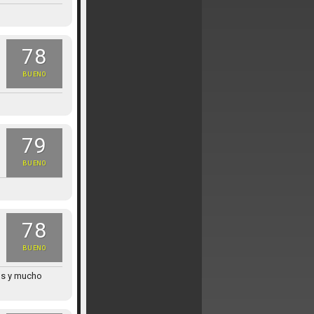
78
BUENO
79
BUENO
78
BUENO
vos y mucho