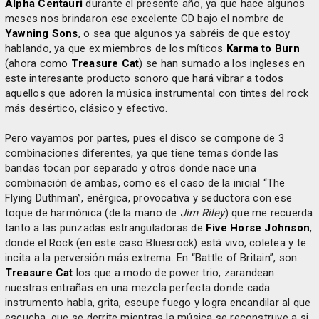
Alpha Centauri
durante el presente año, ya que hace algunos
meses nos brindaron ese excelente CD bajo el nombre de
Yawning Sons
, o sea que algunos ya sabréis de que estoy
hablando, ya que ex miembros de los míticos
Karma to Burn
(ahora como
Treasure Cat
) se han sumado a los ingleses en
este interesante producto sonoro que hará vibrar a todos
aquellos que adoren la música instrumental con tintes del rock
más desértico, clásico y efectivo.
Pero vayamos por partes, pues el disco se compone de 3
combinaciones diferentes, ya que tiene temas donde las
bandas tocan por separado y otros donde nace una
combinación de ambas, como es el caso de la inicial “The
Flying Duthman”, enérgica, provocativa y seductora con ese
toque de harmónica (de la mano de
Jim Riley
) que me recuerda
tanto a las punzadas estranguladoras de
Five Horse Johnson
,
donde el Rock (en este caso Bluesrock) está vivo, coletea y te
incita a la perversión más extrema. En “Battle of Britain”, son
Treasure Cat
los que a modo de power trio, zarandean
nuestras entrañas en una mezcla perfecta donde cada
instrumento habla, grita, escupe fuego y logra encandilar al que
escucha, que se derrite mientras la música se reconstruye a si