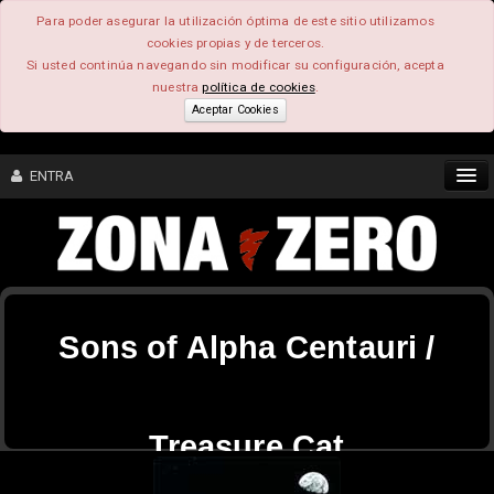
Para poder asegurar la utilización óptima de este sitio utilizamos
cookies propias y de terceros.
Si usted continúa navegando sin modificar su configuración, acepta
nuestra
política de cookies
.
Aceptar Cookies
ENTRA
CONTENIDO
COMUNIDAD
Sons of Alpha Centauri /
FEEEDBACK
FOROS
Treasure Cat