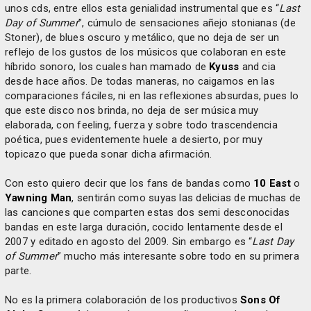
unos cds, entre ellos esta genialidad instrumental que es “
Last
Day of Summer
”, cúmulo de sensaciones añejo stonianas (de
Stoner), de blues oscuro y metálico, que no deja de ser un
reflejo de los gustos de los músicos que colaboran en este
híbrido sonoro, los cuales han mamado de
Kyuss
and cia
desde hace años. De todas maneras, no caigamos en las
comparaciones fáciles, ni en las reflexiones absurdas, pues lo
que este disco nos brinda, no deja de ser música muy
elaborada, con feeling, fuerza y sobre todo trascendencia
poética, pues evidentemente huele a desierto, por muy
topicazo que pueda sonar dicha afirmación.
Con esto quiero decir que los fans de bandas como
10 East
o
Yawning Man
, sentirán como suyas las delicias de muchas de
las canciones que comparten estas dos semi desconocidas
bandas en este larga duración, cocido lentamente desde el
2007 y editado en agosto del 2009. Sin embargo es “
Last Day
of Summer
” mucho más interesante sobre todo en su primera
parte.
No es la primera colaboración de los productivos
Sons Of