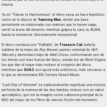
misma.
Ya en “Tribute to Harmonious”, el ritmo cesa, se hace hipnótico,
como en lo discos de
Yawning Man
, donde una base
persistente es edulcorada con matices que te hacen viajar,
sentir la arena del desierto mientras golpea tu cara, tu ALMA,
hasta tu existencia. Sinceramente excepcional.
El disco continua con “Valhalla”, de
Treasure Cat
; batería
sublime de la mano de
Roy Brewer
, punteo celestial de
Will
Mecum
y demoníaco bajo de
Matt Cross
, conformando uno de
los temas con mas fuerza del disco, siendo los de West Virgina
los que dan el toque más rockero al conjunto del disco,
mientras que
SOAC
son quizá más eclécticos, más cercanos a
lo que yo denominaría XXI Century Desert Music.
“
Last Day of Summer
” es explosivamente espiritual, una mezcla
perfecta de la esencia de las dos bandas, incluso con un sabor
apocalíptico, que me la imagino como cabecera principal de la
BSO del mejor de los Films de ciencia ficción del momento.