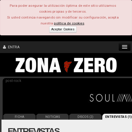
Para poder asegurar la utilización óptima de este sitio utilizamos
cookies propias y de terceros.
Si usted continúa navegando sin modificar su configuración, acepta
nuestra
política de cookies
.
Aceptar Cookies
ENTRA
CONTENIDO
post-rock
COMUNIDAD
FEEEDBACK
FOROS
FICHA
NOTICIAS
DISCOS (2)
ENTREVISTAS (1)
ENTREVISTAS