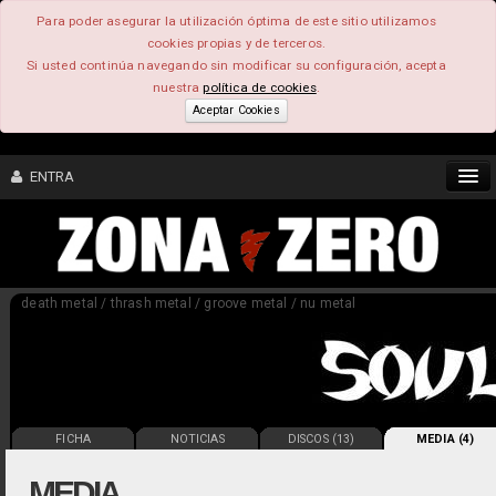
Para poder asegurar la utilización óptima de este sitio utilizamos
cookies propias y de terceros.
Si usted continúa navegando sin modificar su configuración, acepta
nuestra
política de cookies
.
Aceptar Cookies
ENTRA
CONTENIDO
death metal / thrash metal / groove metal / nu metal
COMUNIDAD
FEEEDBACK
FOROS
FICHA
NOTICIAS
DISCOS (13)
MEDIA (4)
MEDIA