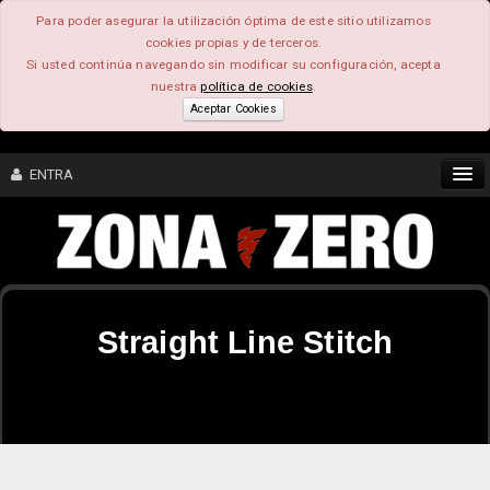
Para poder asegurar la utilización óptima de este sitio utilizamos
cookies propias y de terceros.
Si usted continúa navegando sin modificar su configuración, acepta
nuestra
política de cookies
.
Aceptar Cookies
ENTRA
CONTENIDO
COMUNIDAD
Straight Line Stitch
FEEEDBACK
FOROS