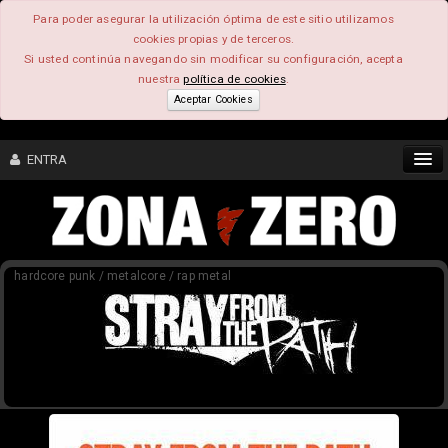
Para poder asegurar la utilización óptima de este sitio utilizamos
cookies propias y de terceros.
Si usted continúa navegando sin modificar su configuración, acepta
nuestra
política de cookies
.
Aceptar Cookies
ENTRA
CONTENIDO
hardcore punk / metalcore / rap metal
COMUNIDAD
FEEEDBACK
FOROS