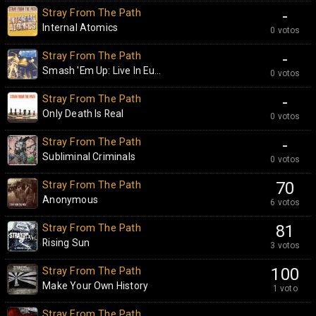
Stray From The Path
-
Internal Atomics
0 votos
Stray From The Path
-
Smash 'Em Up: Live In Eu...
0 votos
Stray From The Path
-
Only Death Is Real
0 votos
Stray From The Path
-
Subliminal Criminals
0 votos
Stray From The Path
70
Anonymous
6 votos
Stray From The Path
81
Rising Sun
3 votos
Stray From The Path
100
Make Your Own History
1 voto
Stray From The Path