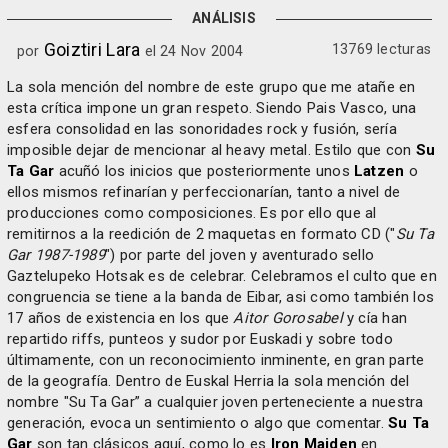
ANÁLISIS
Goiztiri Lara
13769 lecturas
por
el 24 Nov 2004
La sola mención del nombre de este grupo que me atañe en
esta crítica impone un gran respeto. Siendo Pais Vasco, una
esfera consolidad en las sonoridades rock y fusión, sería
imposible dejar de mencionar al heavy metal. Estilo que con
Su
Ta Gar
acuñó los inicios que posteriormente unos
Latzen
o
ellos mismos refinarían y perfeccionarían, tanto a nivel de
producciones como composiciones. Es por ello que al
remitirnos a la reedición de 2 maquetas en formato CD ("
Su Ta
Gar 1987-1989
") por parte del joven y aventurado sello
Gaztelupeko Hotsak es de celebrar. Celebramos el culto que en
congruencia se tiene a la banda de Eibar, asi como también los
17 años de existencia en los que
Aitor Gorosabel
y cía han
repartido riffs, punteos y sudor por Euskadi y sobre todo
últimamente, con un reconocimiento inminente, en gran parte
de la geografía. Dentro de Euskal Herria la sola mención del
nombre "Su Ta Gar” a cualquier joven perteneciente a nuestra
generación, evoca un sentimiento o algo que comentar.
Su Ta
Gar
son tan clásicos aquí, como lo es
Iron Maiden
en