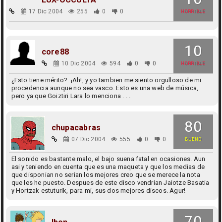
17 Dic 2004
255
0
0
HORRIBLE
10
core88
10 Dic 2004
594
0
0
HORRIBLE
¿Esto tiene mérito?. ¡Ah!, y yo tambien me siento orgulloso de mi
procedencia aunque no sea vasco. Esto es una web de música,
pero ya que Goiztiri Lara lo menciona . . .
80
chupacabras
07 Dic 2004
555
0
0
BUENO
El sonido es bastante malo, el bajo suena fatal en ocasiones. Aun
asi y teniendo en cuenta que es una maqueta y que los medias de
que disponian no serian los mejores creo que se merece la nota
que les he puesto. Despues de este disco vendrian Jaiotze Basatia
y Hortzak estuturik, para mi, sus dos mejores discos. Agur!
70