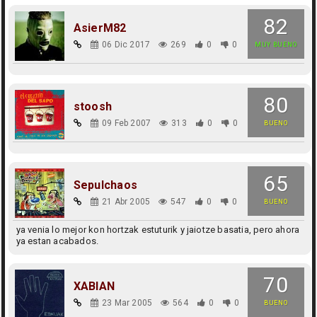
82
AsierM82
06 Dic 2017
269
0
0
MUY BUENO
80
stoosh
09 Feb 2007
313
0
0
BUENO
65
Sepulchaos
21 Abr 2005
547
0
0
BUENO
ya venia lo mejor kon hortzak estuturik y jaiotze basatia, pero ahora
ya estan acabados.
70
XABIAN
23 Mar 2005
564
0
0
BUENO