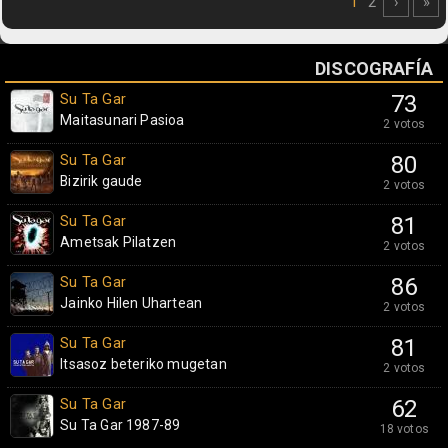
1
2
›
»
DISCOGRAFÍA
Su Ta Gar
73
Maitasunari Pasioa
2 votos
Su Ta Gar
80
Bizirik gaude
2 votos
Su Ta Gar
81
Ametsak Pilatzen
2 votos
Su Ta Gar
86
Jainko Hilen Uhartean
2 votos
Su Ta Gar
81
Itsasoz beteriko mugetan
2 votos
Su Ta Gar
62
Su Ta Gar 1987-89
18 votos