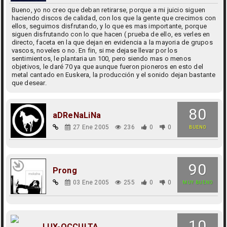
Bueno, yo no creo que deban retirarse, porque a mi juicio siguen
haciendo discos de calidad, con los que la gente que crecimos con
ellos, seguimos disfrutando, y lo que es mas importante, porque
siguen disfrutando con lo que hacen ( prueba de ello, es verles en
directo, faceta en la que dejan en evidencia a la mayoria de grupos
vascos, noveles o no. En fin, si me dejase llevar por los
sentimientos, le plantaria un 100, pero siendo mas o menos
objetivos, le daré 70 ya que aunque fueron pioneros en esto del
metal cantado en Euskera, la producción y el sonido dejan bastante
que desear.
80
aDReNaLiNa
27 Ene 2005
236
0
0
BUENO
90
Prong
03 Ene 2005
255
0
0
MUY BUENO
10
LUX-OCCULTA