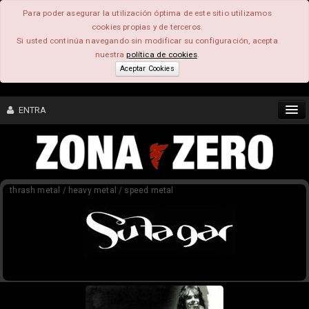
Para poder asegurar la utilización óptima de este sitio utilizamos
cookies propias y de terceros.
Si usted continúa navegando sin modificar su configuración, acepta
nuestra
política de cookies
.
Aceptar Cookies
ENTRA
CONTENIDO
thrash metal / heavy metal / speed metal
COMUNIDAD
FEEEDBACK
FOROS