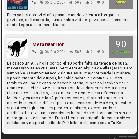
06 Dic 2004
609
0
0
BUENO
Pues yo los conozi el año pasau cuando vinieron a bergara, al
gaztetxe, se lleno todo, nunca habia visto el gaztetxe tan lleno me
costo llegar a la primera fila joe.
90
MetalWarrior
06 Dic 2004
585
0
0
MUY BUENO
Le casco un 9!!! y no le pongo el 10 porke falta su temon de sus 2
maketas(no se en cual esta, pero esta en alguna de ellas) Mari. Pero
vamos ke Basamortuetako Zalduna es su mejor tema(de la maketa,
y posiblemente del grupo), ke habla sobre la heroina. Y Gudari
tambien es una de esas ke hacen historia, aunke no la token es un
gran tema. Elektrik Ai! es una version de Judas Priest de la cancion
Electric Eye. Esta klaro, asike no se de donde eesa referencia a
Maiden, y en uno de los 2 primeros cortes, ahora mismo no em
acuerdo en cual, el riff es igual ke una cancion de Maiden, no caigo
si es Aces high o cual es pero es lo mismo, exceptuando el
estribillo. Lo dixo, unas canciones kojonudas de los comienzos del
mejro grupo ke ha parido Euskal Herria, acompañado con un video
en blanco y negro al estilo de Painkiller de la cancion Jo Ta Ke.