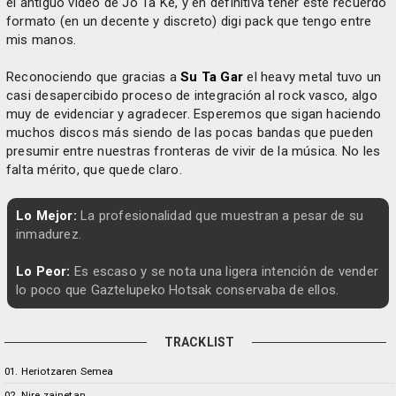
el antiguo video de Jo Ta Ke, y en definitiva tener este recuerdo
formato (en un decente y discreto) digi pack que tengo entre
mis manos.
Reconociendo que gracias a
Su Ta Gar
el heavy metal tuvo un
casi desapercibido proceso de integración al rock vasco, algo
muy de evidenciar y agradecer. Esperemos que sigan haciendo
muchos discos más siendo de las pocas bandas que pueden
presumir entre nuestras fronteras de vivir de la música. No les
falta mérito, que quede claro.
Lo Mejor:
La profesionalidad que muestran a pesar de su
inmadurez.
Lo Peor:
Es escaso y se nota una ligera intención de vender
lo poco que Gaztelupeko Hotsak conservaba de ellos.
TRACKLIST
01. Heriotzaren Semea
02. Nire zainetan