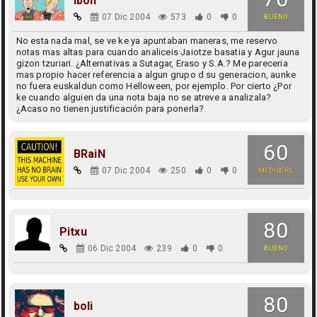
Ibon
07 Dic 2004
573
0
0
BUENO
No esta nada mal, se ve ke ya apuntaban maneras, me reservo
notas mas altas para cuando analiceis Jaiotze basatia y Agur jauna
gizon tzuriari. ¿Alternativas a Sutagar, Eraso y S.A.? Me pareceria
mas propio hacer referencia a algun grupo d su generacion, aunke
no fuera euskaldun como Helloween, por ejemplo. Por cierto ¿Por
ke cuando alguien da una nota baja no se atreve a analizala?
¿Acaso no tienen justificación para ponerla?
60
BRaiN
07 Dic 2004
250
0
0
MEDIOCRE
80
Pitxu
06 Dic 2004
239
0
0
BUENO
80
boli