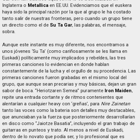
Inglaterra o
Metallica
en EE.UU. Evidenciamos que el euskera
haya sido la principal razón por la que al grupo le ha costado
tanto salir de nuestras fronteras, pero cuando un grupo tiene
un directo como el de
Su Ta Gar
, las palabras, el mensaje,
sobra.
Aunque este instante es muy diferente, nos encontramos a
unos jóvenes ‘Su Ta’ (como cariñosamente se les llama en
Euskadi) políticamente muy implicados y rebeldes, las tres
primeras canciones lo evidencian en donde hablan
constantemente de la lucha y el orgullo de su procedencia. Las
primeras canciones fueron grabadas en el mismo local del
grupo, que aunque sean precarias y muy básicas, dejan un gran
sabor de boca. “Heriotzaren Semea” puramente
Iron Maiden
,
repite una entrada cortante y de ritmos contenientes que
alentarían a cualquier heavy con ‘greñas’, para
Nire Zainetan
tanto las voces como la bateria son detalles muy destacables,
que anunciaban ya la fuerza que posteriormente desarrollarían
en disco como “Jaiotze Basatia”, incluyendo el gran trabajo de
guitarras en punteos y trato. Al menos a nivel de Euskadi,
dentro de lo novato que podía ser, y lo profesional que es