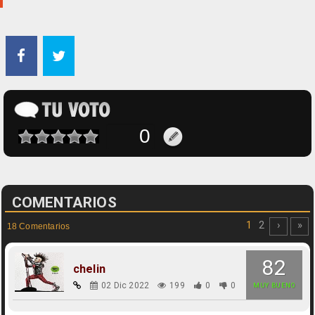
COMENTARIOS
1
2
›
»
18 Comentarios
82
chelin
02 Dic 2022
199
0
0
MUY BUENO