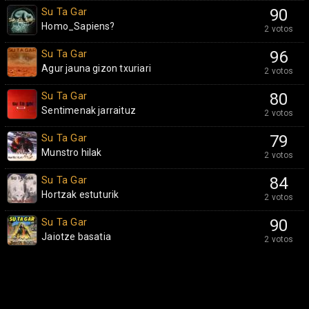
Su Ta Gar
90
Homo_Sapiens?
2 votos
Su Ta Gar
96
Agur jauna gizon txuriari
2 votos
Su Ta Gar
80
Sentimenak jarraituz
2 votos
Su Ta Gar
79
Munstro hilak
2 votos
Su Ta Gar
84
Hortzak estuturik
2 votos
Su Ta Gar
90
Jaiotze basatia
2 votos