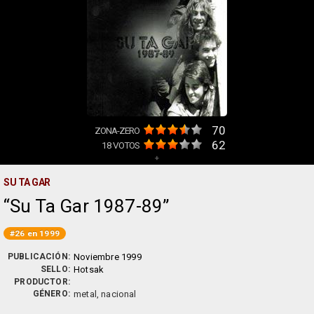
70
ZONA-ZERO
62
18
VOTOS
+
SU TA GAR
Su Ta Gar 1987-89
#26 en 1999
PUBLICACIÓN:
Noviembre 1999
SELLO:
Hotsak
PRODUCTOR:
GÉNERO:
metal, nacional