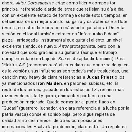
ahora,
Aitor Gorosabel
se erige como líder y compositor
principal, refrendado alarde de letras que reflejan su día a día,
con un excelente estado de forma ya desde estos tiempos, en
deficiencia de un mejor sonido, su garra y carácter sale a flote
(eso sí, en estos tiempos con máss pelo que ahora). De esta
sesión en el local también extraemos “Infernurako Bidean”,
pieza –arriesgada- instrumental que quita el aliento, un nivel
excelente siendo, de nuevo,
Aitor
protagonista, pero con la
novedad que solo gracias a su guitarra (aunque el trabajo
complementario en bajo de
Keu
es de aplaudir también). Para
“Elektrik Ai!” (recompensaré al entendido que conozca de quién
es la versión), sus influencias son todavía más traslucidas, una
canción muy heavy de clara referencias a
Judas Priest
o los
ya mencionados
Iron Maiden
, en parones, subidas, etc. El
resto de los temas, grabado en los estudios I.Z., reúnen más
razones de calidad y garbo, chirriantes punteos en una
producción mejorada. Queda comentar el punto flaco en
“Gudari” (guerrero, luchador, en clara referencia a la lucha por la
patria vasca) donde el sonido baja, pero sigue repleta de
calidad al no desmerecer de otras composiciones
internacionales –salvo la producción, claro está-. Un regalo es