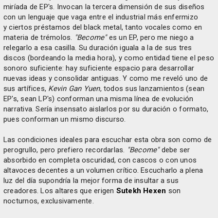
miríada de EP's. Invocan la tercera dimensión de sus diseños
con un lenguaje que vaga entre el industrial más enfermizo
y ciertos préstamos del black metal, tanto vocales como en
materia de trémolos.
"Become"
es un EP, pero me niego a
relegarlo a esa casilla. Su duración iguala a la de sus tres
discos (bordeando la media hora), y como entidad tiene el peso
sonoro suficiente: hay suficiente espacio para desarrollar
nuevas ideas y consolidar antiguas. Y como me reveló uno de
sus artífices,
Kevin Gan Yuen
, todos sus lanzamientos (sean
EP's, sean LP's) conforman una misma línea de evolución
narrativa. Sería insensato aislarlos por su duración o formato,
pues conforman un mismo discurso.
Las condiciones ideales para escuchar esta obra son como de
perogrullo, pero prefiero recordarlas.
"Become"
debe ser
absorbido en completa oscuridad, con cascos o con unos
altavoces decentes a un volumen crítico. Escucharlo a plena
luz del día supondría la mejor forma de insultar a sus
creadores. Los altares que erigen
Sutekh Hexen
son
nocturnos, exclusivamente.