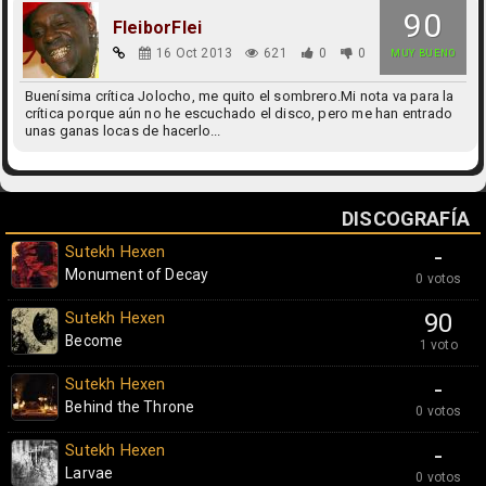
90
FleiborFlei
16 Oct 2013
621
0
0
MUY BUENO
Buenísima crítica Jolocho, me quito el sombrero.Mi nota va para la
crítica porque aún no he escuchado el disco, pero me han entrado
unas ganas locas de hacerlo...
DISCOGRAFÍA
Sutekh Hexen
-
Monument of Decay
0 votos
Sutekh Hexen
90
Become
1 voto
Sutekh Hexen
-
Behind the Throne
0 votos
Sutekh Hexen
-
Larvae
0 votos