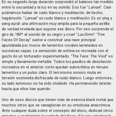
En su segundo larga duración sorprendió el balance tan medido
entre ls oscuridad y la luz en su sonido. Eso fue "
Larvae
". Casi
podríamos hablar de ruido blanco y meditación: de hecho,
hagámoslo. "
Larvae
" es ruido blanco y meditación. Es un ying y
yang aural: una afirmación muy amplia para la pequeña astilla
de verdad revelada que supone ese disco. Por eso sorprende el
giro de 180º al sonido de su negro y cruel "
Luciform
": "Five
Faces Of Decay" vuelve a construir una nave principal
apuntalada por muros de lamentos vocales laminados en
sucesivas capas. La sensación de asfixia es recreada con el
gusto de un torturador experimentado. "The Face: The Void" es
simple y llanamente inefable. Todos los pasillos de desolación
recreados en el anterior corte quedan subvertidos en tenues
lamentos y un pulso claro. El terrorismo sonoro muta en
tensión sostenida disfrazada de ruido blanco. Luego entonces,
su lado luminoso no ha sido olvidado. Ha permanecido latente
hasta que ellos han querido.
Uno de esos discos que tienen más de esencia black metal que
muchos otros que se vanaglorian en su ortodoxia anacrónica.
Ante cualquier duda sobre el concepto del disco, dedicad cinco
minutos a contemplar la portada del disco. Y luego agradeced