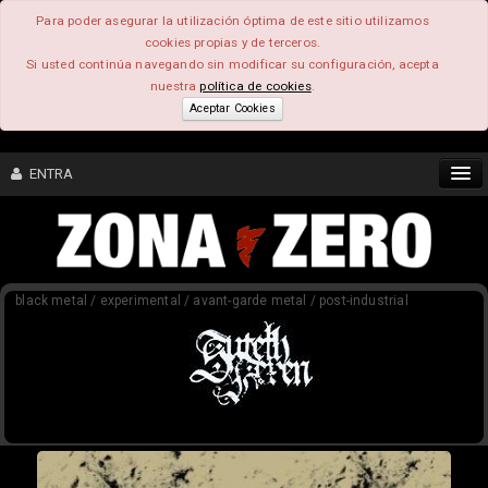
Para poder asegurar la utilización óptima de este sitio utilizamos
cookies propias y de terceros.
Si usted continúa navegando sin modificar su configuración, acepta
nuestra
política de cookies
.
Aceptar Cookies
ENTRA
CONTENIDO
black metal / experimental / avant-garde metal / post-industrial
COMUNIDAD
FEEEDBACK
FOROS