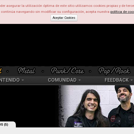
der asegurar la utilización óptima de este sitio utilizamos cookies propias y de terce
d continúa navegando sin modificar su configuración, acepta nuestra
política de coo
Aceptar Cookies
NTENIDO
COMUNIDAD
FEEDBACK
S (5)