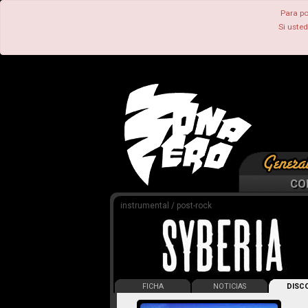
Para po
Si uste
CO
instrumental / post-rock
FICHA
NOTICIAS
DISCO