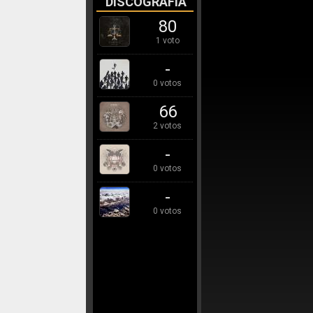
DISCOGRAFÍA
80
1 voto
-
0 votos
66
2 votos
-
0 votos
-
0 votos