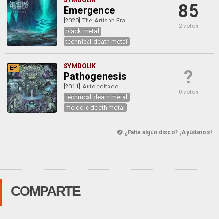
SYMBOLIK
85
Emergence
[2020]
The Artisan Era
2 votos
black metal
technical death metal
SYMBOLIK
EP
?
Pathogenesis
[2011]
Autoeditado
0 votos
technical death metal
melodic death metal
¿Falta algún disco? ¡Ayúdanos!
COMPARTE