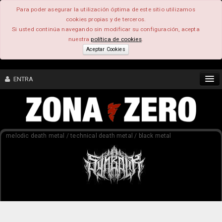
Para poder asegurar la utilización óptima de este sitio utilizamos
cookies propias y de terceros.
Si usted continúa navegando sin modificar su configuración, acepta
nuestra
política de cookies
.
Aceptar Cookies
ENTRA
CONTENIDO
melodic death metal / technical death metal / black metal
COMUNIDAD
FEEEDBACK
FOROS