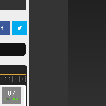
1
2
3
›
»
87
MUY BUENO