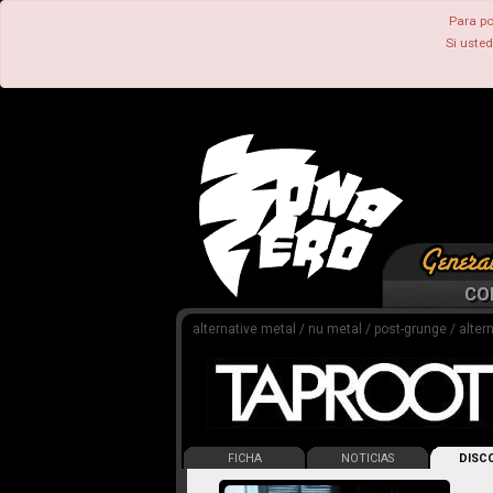
Para po
Si uste
CO
alternative metal / nu metal / post-grunge / alter
FICHA
NOTICIAS
DISCO