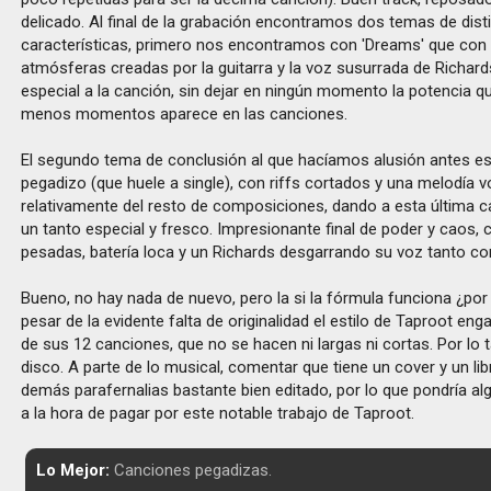
delicado. Al final de la grabación encontramos dos temas de dist
características, primero nos encontramos con 'Dreams' que con
atmósferas creadas por la guitarra y la voz susurrada de Richard
especial a la canción, sin dejar en ningún momento la potencia 
menos momentos aparece en las canciones.
El segundo tema de conclusión al que hacíamos alusión antes es
pegadizo (que huele a single), con riffs cortados y una melodía v
relativamente del resto de composiciones, dando a esta última 
un tanto especial y fresco. Impresionante final de poder y caos, 
pesadas, batería loca y un Richards desgarrando su voz tanto co
Bueno, no hay nada de nuevo, pero la si la fórmula funciona ¿po
pesar de la evidente falta de originalidad el estilo de Taproot eng
de sus 12 canciones, que no se hacen ni largas ni cortas. Por lo 
disco. A parte de lo musical, comentar que tiene un cover y un libr
demás parafernalias bastante bien editado, por lo que pondría a
a la hora de pagar por este notable trabajo de Taproot.
Lo Mejor:
Canciones pegadizas.