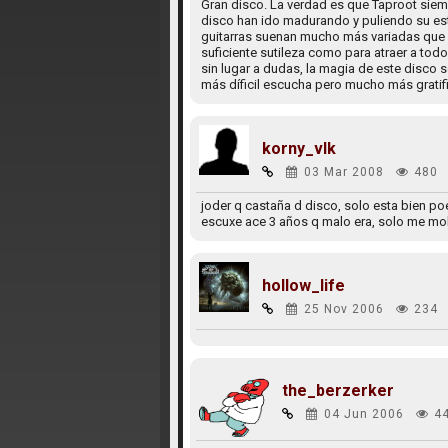
Gran disco. La verdad es que Taproot sie
disco han ido madurando y puliendo su est
guitarras suenan mucho más variadas que l
suficiente sutileza como para atraer a tod
sin lugar a dudas, la magia de este disco 
más díficil escucha pero mucho más gratifi
korny_vlk
03 Mar 2008
480
joder q castaña d disco, solo esta bien po
escuxe ace 3 años q malo era, solo me mol
hollow_life
25 Nov 2006
234
the_berzerker
04 Jun 2006
4