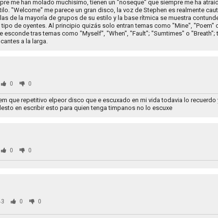
mpre me han molado muchísimo, tienen un "noseque" que siempre me ha atraíd
ilo. "Welcome" me parece un gran disco, la voz de Stephen es realmente cauti
as de la mayoría de grupos de su estilo y la base rítmica se muestra contund
o tipo de oyentes. Al principio quizás solo entran temas como "Mine", "Poem" o
se esconde tras temas como "Myself", "When", "Fault"; "Sumtimes" o "Breath"; 
cantes a la larga.
0
0
em que repetitivo elpeor disco que e escuxado en mi vida todavia lo recuerdo 
esto en escribir esto para quien tenga timpanos no lo escuxe
0
0
43
0
0