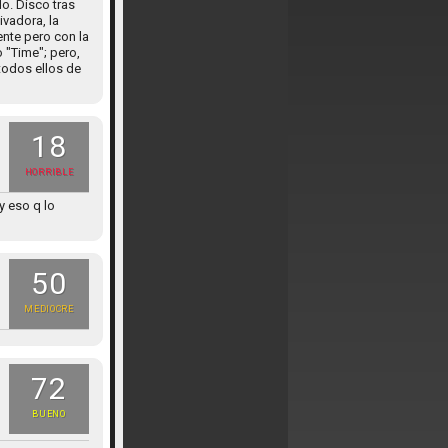
o. Disco tras
vadora, la
ente pero con la
 "Time"; pero,
todos ellos de
18
HORRIBLE
y eso q lo
50
MEDIOCRE
72
BUENO