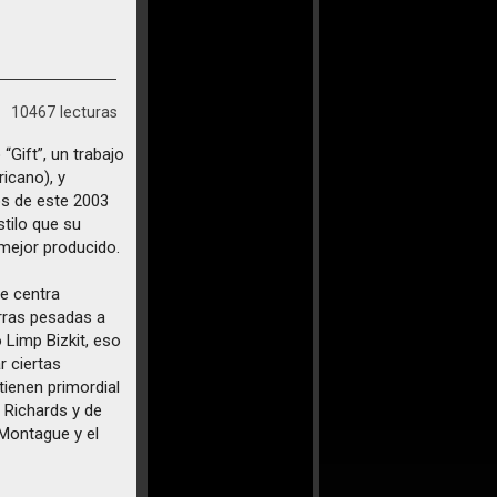
10467 lecturas
“Gift”, un trabajo
icano), y
ios de este 2003
tilo que su
mejor producido.
se centra
rras pesadas a
 Limp Bizkit, eso
r ciertas
tienen primordial
 Richards y de
 Montague y el