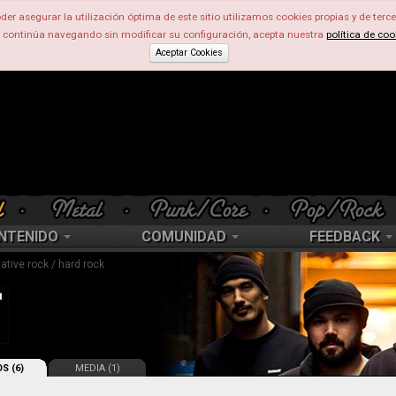
der asegurar la utilización óptima de este sitio utilizamos cookies propias y de terce
d continúa navegando sin modificar su configuración, acepta nuestra
política de coo
Aceptar Cookies
NTENIDO
COMUNIDAD
FEEDBACK
native rock / hard rock
S (6)
MEDIA (1)