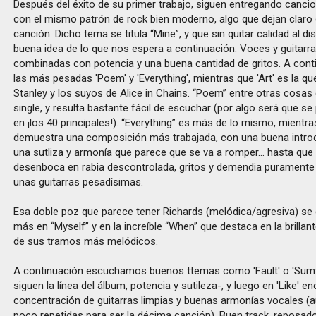
Después del éxito de su primer trabajo, siguen entregando canci
con el mismo patrón de rock bien moderno, algo que dejan claro
canción. Dicho tema se titula “Mine”, y que sin quitar calidad al d
buena idea de lo que nos espera a continuación. Voces y guitarr
combinadas con potencia y una buena cantidad de gritos. A cont
las más pesadas 'Poem' y 'Everything', mientras que 'Art' es la q
Stanley y los suyos de Alice in Chains. “Poem” entre otras cosas 
single, y resulta bastante fácil de escuchar (por algo será que se
en ¡los 40 principales!). “Everything” es más de lo mismo, mientra
demuestra una composición más trabajada, con una buena introd
una sutliza y armonía que parece que se va a romper... hasta qu
desenboca en rabia descontrolada, gritos y demendia puramente
unas guitarras pesadísimas.
Esa doble poz que parece tener Richards (melódica/agresiva) se
más en “Myself” y en la increíble “When” que destaca en la brilla
de sus tramos más melódicos.
A continuación escuchamos buenos ttemas como 'Fault' o 'Sum
siguen la línea del álbum, potencia y sutileza-, y luego en 'Like' 
concentración de guitarras limpias y buenas armonías vocales (
poco repetidas para ser la décima canción). Buen track, reposado