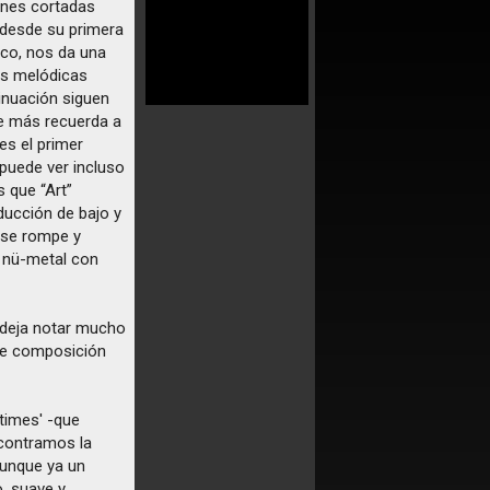
ones cortadas
 desde su primera
isco, nos da una
as melódicas
inuación siguen
ue más recuerda a
es el primer
 puede ver incluso
s que “Art”
ucción de bajo y
e se rompe y
 nü-metal con
 deja notar mucho
nte composición
times' -que
encontramos la
aunque ya un
, suave y