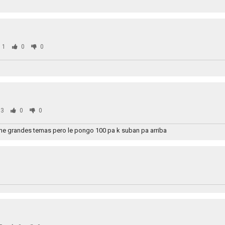
11
0
0
3
0
0
ine grandes temas pero le pongo 100 pa k suban pa arriba