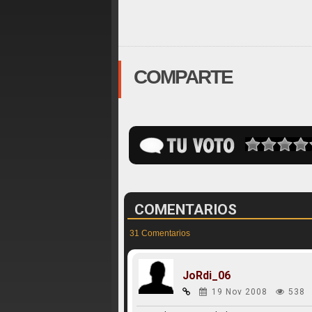
COMPARTE
COMENTARIOS
31 Comentarios
JoRdi_06
19 Nov 2008
538