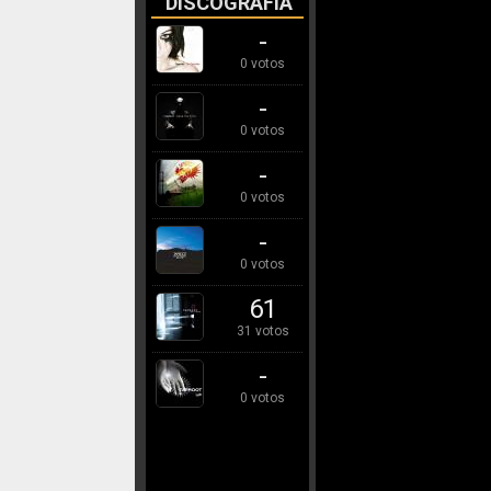
DISCOGRAFÍA
-
0 votos
-
0 votos
-
0 votos
-
0 votos
61
31 votos
-
0 votos