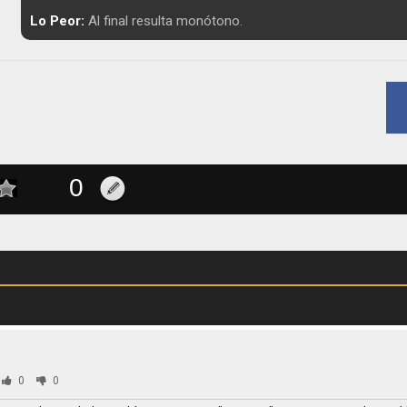
Lo Peor:
Al final resulta monótono.
0
0