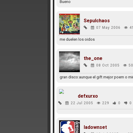
Bueno
Sepulchaos
07 May 2006
4
me duelen los oidos
the_one
08 Oct 2005
50
gran disco:aunque el gift mejor poem o m
defxurxo
22 Jul 2005
229
0
0
ladownset