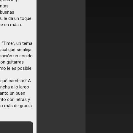
intas
 buenas
s, le da un toque
que en más o
 “Time”, un tema
ocal que se aleja
canción un sonido
con guitarras
mo le es posible.
r qué cambiar? A
ancha a lo largo
tanto un buen
ito con letras y
lgo más de gracia