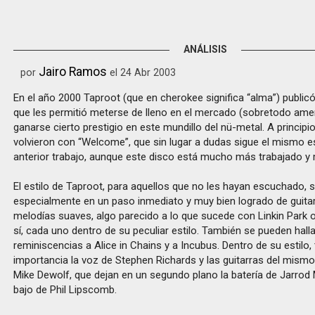
ANÁLISIS
Jairo Ramos
por
el 24 Abr 2003
En el año 2000 Taproot (que en cherokee significa “alma”) publicó 
que les permitió meterse de lleno en el mercado (sobretodo amer
ganarse cierto prestigio en este mundillo del nü-metal. A princip
volvieron con “Welcome”, que sin lugar a dudas sigue el mismo es
anterior trabajo, aunque este disco está mucho más trabajado y 
El estilo de Taproot, para aquellos que no les hayan escuchado, 
especialmente en un paso inmediato y muy bien logrado de guita
melodías suaves, algo parecido a lo que sucede con Linkin Park o
sí, cada uno dentro de su peculiar estilo. También se pueden halla
reminiscencias a Alice in Chains y a Incubus. Dentro de su estilo, 
importancia la voz de Stephen Richards y las guitarras del mismo
Mike Dewolf, que dejan en un segundo plano la batería de Jarrod
bajo de Phil Lipscomb.