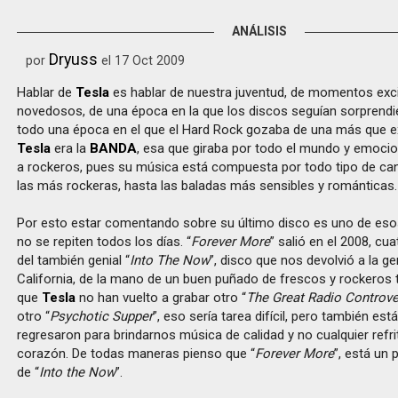
ANÁLISIS
Dryuss
por
el 17 Oct 2009
Hablar de
Tesla
es hablar de nuestra juventud, de momentos exci
novedosos, de una época en la que los discos seguían sorprend
todo una época en el que el Hard Rock gozaba de una más que ex
Tesla
era la
BANDA
, esa que giraba por todo el mundo y emocio
a rockeros, pues su música está compuesta por todo tipo de ca
las más rockeras, hasta las baladas más sensibles y románticas.
Por esto estar comentando sobre su último disco es uno de eso
no se repiten todos los días. “
Forever More
” salió en el 2008, c
del también genial “
Into The Now
”, disco que nos devolvió a la g
California, de la mano de un buen puñado de frescos y rockeros 
que
Tesla
no han vuelto a grabar otro “
The Great Radio Controve
otro “
Psychotic Supper
”, eso sería tarea difícil, pero también est
regresaron para brindarnos música de calidad y no cualquier refri
corazón. De todas maneras pienso que “
Forever More
”, está un
de “
Into the Now
”.