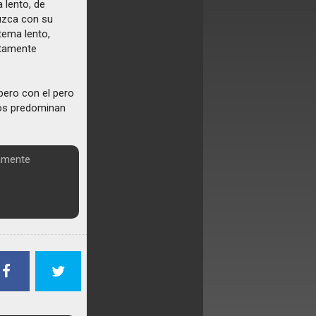
 lento, de
uzca con su
 tema lento,
etamente
pero con el pero
tos predominan
tamente