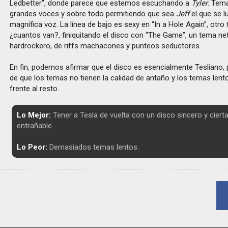
Ledbetter”, donde parece que estemos escuchando a
Tyler
. Tema
grandes voces y sobre todo permitiendo que sea
Jeff
el que se l
magnífica voz. La línea de bajo es sexy en “In a Hole Again”, otro
¿cuantos van?, finiquitando el disco con “The Game”, un tema n
hardrockero, de riffs machacones y punteos seductores.
En fin, podemos afirmar que el disco es esencialmente Tesliano, 
de que los temas no tienen la calidad de antaño y los temas len
frente al resto.
Lo Mejor:
Tener a Tesla de vuelta con un disco sincero y cier
entrañable
Lo Peor:
Demasiados temas lentos.