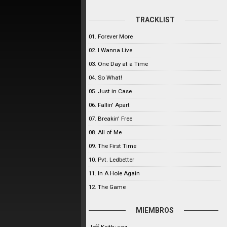
TRACKLIST
01. Forever More
02. I Wanna Live
03. One Day at a Time
04. So What!
05. Just in Case
06. Fallin' Apart
07. Breakin' Free
08. All of Me
09. The First Time
10. Pvt. Ledbetter
11. In A Hole Again
12. The Game
MIEMBROS