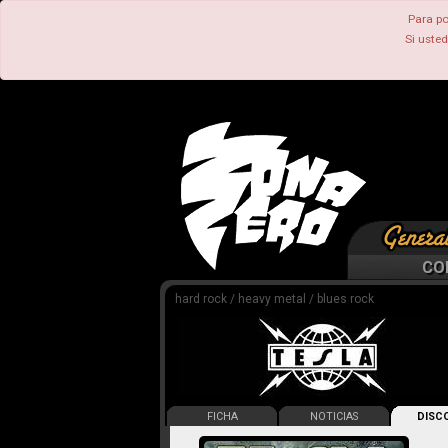
Para po
Si uste
CO
hard rock / heavy metal / blues rock
FICHA
NOTICIAS
DISCO