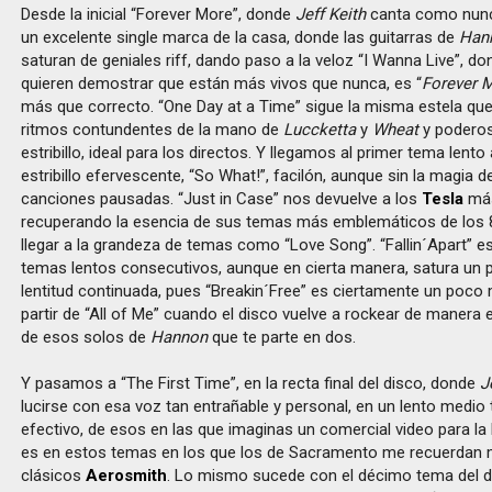
Desde la inicial “Forever More”, donde
Jeff Keith
canta como nunc
un excelente single marca de la casa, donde las guitarras de
Han
saturan de geniales riff, dando paso a la veloz “I Wanna Live”, d
quieren demostrar que están más vivos que nunca, es “
Forever 
más que correcto. “One Day at a Time” sigue la misma estela qu
ritmos contundentes de la mano de
Luccketta
y
Wheat
y poderos
estribillo, ideal para los directos. Y llegamos al primer tema lent
estribillo efervescente, “So What!”, facilón, aunque sin la magia 
canciones pausadas. “Just in Case” nos devuelve a los
Tesla
más
recuperando la esencia de sus temas más emblemáticos de los 8
llegar a la grandeza de temas como “Love Song”. “Fallin´Apart” es
temas lentos consecutivos, aunque en cierta manera, satura un 
lentitud continuada, pues “Breakin´Free” es ciertamente un poco 
partir de “All of Me” cuando el disco vuelve a rockear de manera
de esos solos de
Hannon
que te parte en dos.
Y pasamos a “The First Time”, en la recta final del disco, donde
J
lucirse con esa voz tan entrañable y personal, en un lento medio
efectivo, de esos en las que imaginas un comercial video para l
es en estos temas en los que los de Sacramento me recuerdan 
clásicos
Aerosmith
. Lo mismo sucede con el décimo tema del di