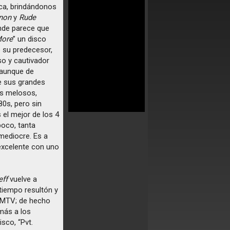
a, brindándonos
non
y
Rude
onde parece que
More
” un disco
e su predecesor,
o y cautivador
o aunque de
de sus grandes
 melosos,
0s, pero sin
 el mejor de los 4
poco, tanta
mediocre. Es a
 excelente con uno
eff
vuelve a
 tiempo resultón y
a MTV; de hecho
más a los
sco, “Pvt.