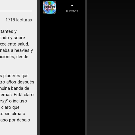
-
0 votos
1718 lecturas
tantes y
iendo y sobre
celente salud.
naba a heavies y
nciones, desde
s placeres que
uatro años después
enuina banda de
temas. Está claro
rsy
” o incluso
á claro que
to sin alma o
 paso por debajo