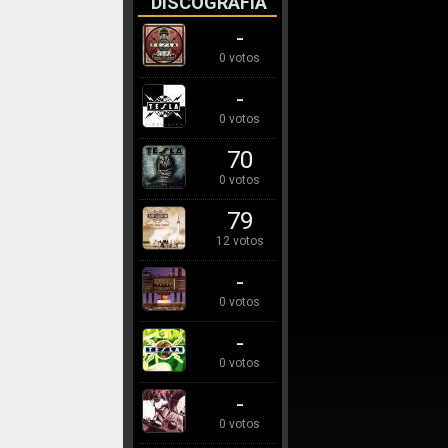
DISCOGRAFÍA
-
0 votos
-
0 votos
70
0 votos
79
12 votos
-
0 votos
-
0 votos
-
0 votos