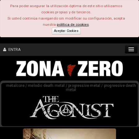
Para poder asegurar la utilización óptima de este sitio utilizamos
cookies propias y de terceros.
Si usted continúa navegando sin modificar su configuración, acepta
nuestra
política de cookies
.
Aceptar Cookies
ENTRA
CONTENIDO
metalcore / melodic death metal / progressive metal / progressive death
COMUNIDAD
metal
FEEEDBACK
FOROS