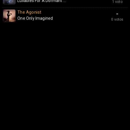
Lullabies For A Dormant ...
1 voto
The Agonist
-
One Only Imagined
0 votos