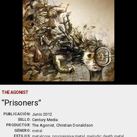
THE AGONIST
Prisoners
PUBLICACIÓN:
Junio 2012
SELLO:
Century Media
PRODUCTOR:
The Agonist
,
Christian Donaldson
GÉNERO:
metal
ESTILOS:
metalcore, progressive metal, melodic death metal