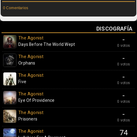
0 Comentarios
DISCOGRAFÍA
The Agonist
-
Days Before The World Wept
0 votos
The Agonist
-
Orphans
0 votos
The Agonist
-
Five
0 votos
The Agonist
-
Eye Of Providence
0 votos
The Agonist
-
Prisoners
0 votos
The Agonist
74