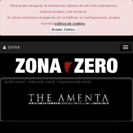
Para poder asegurar la utilización óptima de este sitio utilizamos
cookies propias y de terceros.
Si usted continúa navegando sin modificar su configuración, acepta
nuestra
política de cookies
.
Aceptar Cookies
ENTRA
CONTENIDO
death metal / industrial metal / experimental metal
COMUNIDAD
FEEEDBACK
FOROS