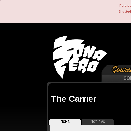
Para po
Si uste
CO
The Carrier
FICHA
NOTICIAS